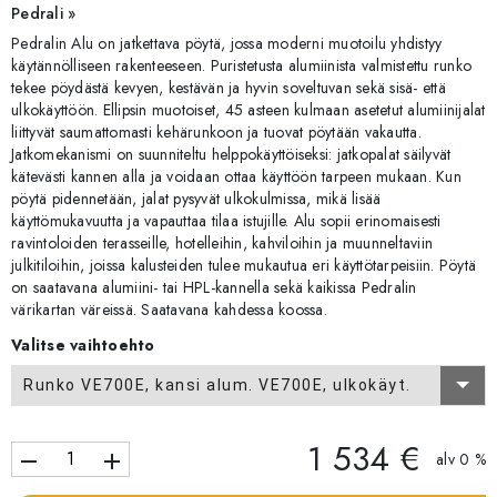
Pedrali »
Pedralin Alu on jatkettava pöytä, jossa moderni muotoilu yhdistyy
käytännölliseen rakenteeseen. Puristetusta alumiinista valmistettu runko
tekee pöydästä kevyen, kestävän ja hyvin soveltuvan sekä sisä- että
ulkokäyttöön. Ellipsin muotoiset, 45 asteen kulmaan asetetut alumiinijalat
liittyvät saumattomasti kehärunkoon ja tuovat pöytään vakautta.
Jatkomekanismi on suunniteltu helppokäyttöiseksi: jatkopalat säilyvät
kätevästi kannen alla ja voidaan ottaa käyttöön tarpeen mukaan. Kun
pöytä pidennetään, jalat pysyvät ulkokulmissa, mikä lisää
käyttömukavuutta ja vapauttaa tilaa istujille. Alu sopii erinomaisesti
ravintoloiden terasseille, hotelleihin, kahviloihin ja muunneltaviin
julkitiloihin, joissa kalusteiden tulee mukautua eri käyttötarpeisiin. Pöytä
on saatavana alumiini- tai HPL-kannella sekä kaikissa Pedralin
värikartan väreissä. Saatavana kahdessa koossa.
Valitse vaihtoehto
Runko VE700E, kansi alum. VE700E, ulkokäyt.
1 534 €
remove
add
alv 0 %