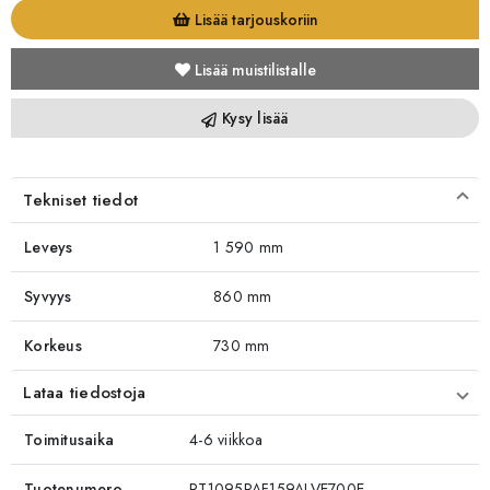
Lisää tarjouskoriin
Lisää muistilistalle
Kysy lisää
Tekniset tiedot
Leveys
1 590 mm
Syvyys
860 mm
Korkeus
730 mm
Lataa tiedostoja
Toimitusaika
4-6 viikkoa
Tuotenumero
RT1095PAF159ALVE700E