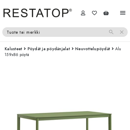
menu
search
close
Tuote tai merkki
Kalusteet
Pöydät ja pöydänjalat
Neuvottelupöydät
Alu
159x86 pöytä