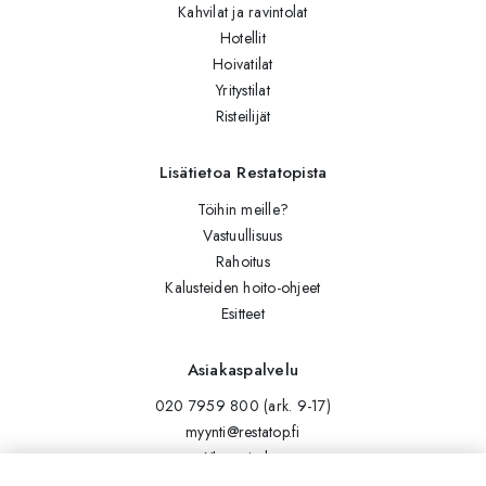
Kahvilat ja ravintolat
Hotellit
Hoivatilat
Yritystilat
Risteilijät
Lisätietoa Restatopista
Töihin meille?
Vastuullisuus
Rahoitus
Kalusteiden hoito-ohjeet
Esitteet
Asiakaspalvelu
020 7959 800 (ark. 9-17)
myynti@restatop.fi
Yhteystiedot
Lähetä viesti