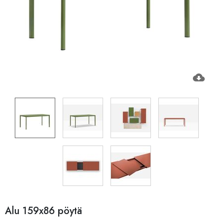
cloud_download
Alu 159x86 pöytä