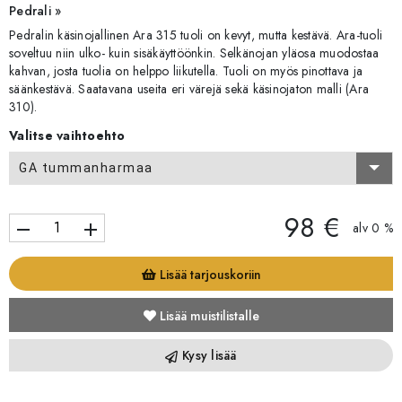
Pedrali »
Pedralin käsinojallinen Ara 315 tuoli on kevyt, mutta kestävä. Ara-tuoli
soveltuu niin ulko- kuin sisäkäyttöönkin. Selkänojan yläosa muodostaa
kahvan, josta tuolia on helppo liikutella. Tuoli on myös pinottava ja
säänkestävä. Saatavana useita eri värejä sekä käsinojaton malli (Ara
310).
Valitse vaihtoehto
GA tummanharmaa
98 €
remove
add
alv 0 %
Lisää tarjouskoriin
Lisää muistilistalle
Kysy lisää