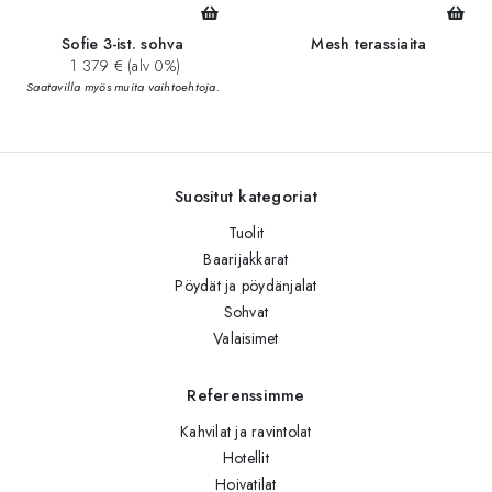
Sofie 3-ist. sohva
Mesh terassiaita
1 379 € (alv 0%)
Saatavilla myös muita vaihtoehtoja.
Suositut kategoriat
Tuolit
Baarijakkarat
Pöydät ja pöydänjalat
Sohvat
Valaisimet
Referenssimme
Kahvilat ja ravintolat
Hotellit
Hoivatilat