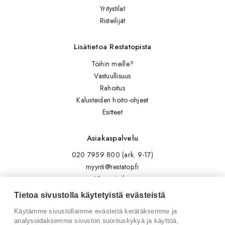
Yritystilat
Risteilijät
Lisätietoa Restatopista
Töihin meille?
Vastuullisuus
Rahoitus
Kalusteiden hoito-ohjeet
Esitteet
Asiakaspalvelu
020 7959 800 (ark. 9-17)
myynti@restatop.fi
Yhteystiedot
Lähetä viesti
Tietoa sivustolla käytetyistä evästeistä
Käytämme sivustollamme evästeitä kerätäksemme ja
Seuraa meitä
analysoidaksemme sivuston suorituskykyä ja käyttöä,