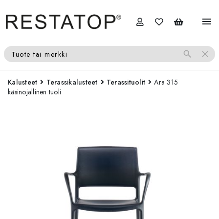
menu
search
close
Tuote tai merkki
Kalusteet
Terassikalusteet
Terassituolit
Ara 315
käsinojallinen tuoli