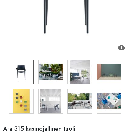
cloud_download
Ara 315 käsinojallinen tuoli