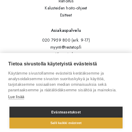
Rahoitus
Kalusteiden hoito-ohjeet
Esitteet
Asiakaspalvelu
020 7959 800 (ark. 9-17)
myynti@restatop.fi
Yhteystiedot
Lähetä viesti
Tietoa sivustolla käytetyistä evästeistä
Käytämme sivustollamme evästeitä kerätäksemme ja
Seuraa meitä
analysoidaksemme sivuston suorituskykyä ja käyttöä,
tarjotaksemme sosiaalisen median ominaisuuksia sekä
Tilaa uutiskirje
parantaaksemme ja räätälöidäksemme sisältöä ja mainoksia.
Instagram
Lue lisää
LinkedIn
Facebook
Evästeasetukset
Salli kaikki evästeet
© 2026 Restatop Oy