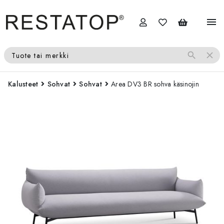
menu
search
close
Tuote tai merkki
Kalusteet
Sohvat
Sohvat
Area DV3 BR sohva käsinojin