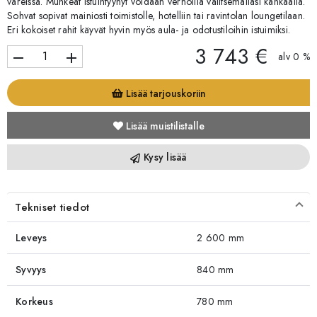
väreissä. Muhkeat istuintyynyt voidaan verhoilla valitsemallasi kankaalla.
Sohvat sopivat mainiosti toimistolle, hotelliin tai ravintolan loungetilaan.
Eri kokoiset rahit käyvät hyvin myös aula- ja odotustiloihin istuimiksi.
3 743 €
remove
add
alv 0 %
Lisää tarjouskoriin
Lisää muistilistalle
Kysy lisää
Tekniset tiedot
Leveys
2 600 mm
Syvyys
840 mm
Korkeus
780 mm