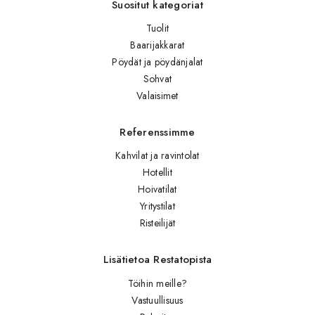
Suositut kategoriat
Tuolit
Baarijakkarat
Pöydät ja pöydänjalat
Sohvat
Valaisimet
Referenssimme
Kahvilat ja ravintolat
Hotellit
Hoivatilat
Yritystilat
Risteilijät
Lisätietoa Restatopista
Töihin meille?
Vastuullisuus