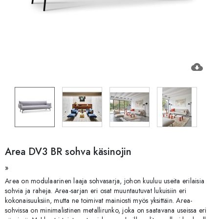
cloud_download
Area DV3 BR sohva käsinojin
»
Area on modulaarinen laaja sohvasarja, johon kuuluu useita erilaisia
sohvia ja raheja. Area-sarjan eri osat muuntautuvat lukuisiin eri
kokonaisuuksiin, mutta ne toimivat mainiosti myös yksittäin. Area-
sohvissa on minimalistinen metallirunko, joka on saatavana useissa eri