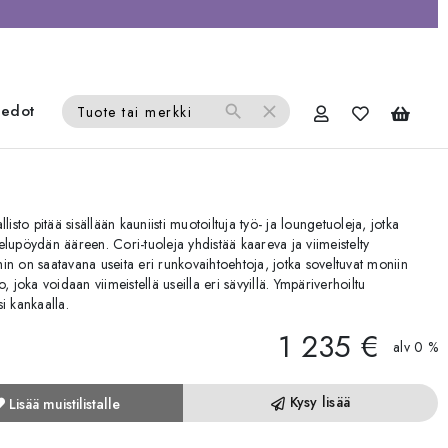
iedot
search
close
Tuote tai merkki
isto pitää sisällään kauniisti muotoiltuja työ- ja loungetuoleja, jotka
ttelupöydän ääreen. Cori-tuoleja yhdistää kaareva ja viimeistelty
in on saatavana useita eri runkovaihtoehtoja, jotka soveltuvat moniin
ko, joka voidaan viimeistellä useilla eri sävyillä. Ympäriverhoiltu
i kankaalla.
1 235 €
alv 0 %
Kysy lisää
Lisää muistilistalle