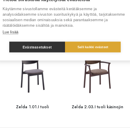
Tuotemerkki
Cantaru
Käytämme sivustollamme evästeitä kerätäksemme ja
analysoidaksemme sivuston suorituskykyä ja käyttöä, tarjotaksemme
sosiaalisen median ominaisuuksia sekä parantaaksemme ja
räätälöidäksemme sisältöä ja mainoksia.
Sinua saattaisi kiinnostaa myös
Lue lisää
Evästeasetukset
Salli kaikki evästeet
Zelda 1.01.I tuoli
Zelda 2.03.I tuoli käsinojin