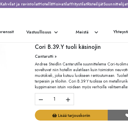
Kahvilat ja ravintolat
Hotellit
Hoivatilat
Yritystilat
Risteilijät
Suunnittelijat
renssit
Yhteyst
expand_more
expand_more
Vastuullisuus
Meistä
Cori B.39.Y tuoli käsinojin
Cantarutti »
Andrea Steidlin Cantarutille suunnittelema Cori-tuolimall
soveltuvat niin hotellin aulatilaan kuin toimiston neuvo
muotokieli, joka kutsuu luokseen rentoutumaan. Tuoleih
tarpeisiin ja tiloihin. Cori B.39.Y tuolissa on metallirun
kuppimainen istuin voidaan myös verhoilla valitsemallas
remove
add
Lisää tarjouskoriin