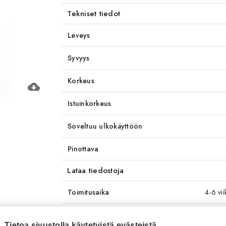
Tekniset tiedot
Leveys
Syvyys
Korkeus
cloud_download
Istuinkorkeus
Soveltuu ulkokäyttöön
Pinottava
Lataa tiedostoja
Toimitusaika
4-6 vi
Tuotenumero
RT455
Tietoa sivustolla käytetyistä evästeistä