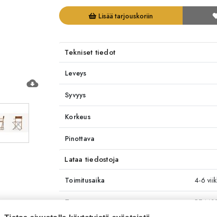
Lisää tarjouskoriin
Tekniset tiedot
Leveys
cloud_download
Syvyys
Korkeus
Pinottava
Lataa tiedostoja
Toimitusaika
4-6 vii
Tuotenumero
RT442