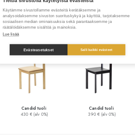
Tietoa sivustolla käytetyistä evästeistä
Tuotemerkki
Zilio&a
Käytämme sivustollamme evästeitä kerätäksemme ja
analysoidaksemme sivuston suorituskykyä ja käyttöä, tarjotaksemme
sosiaalisen median ominaisuuksia sekä parantaaksemme ja
räätälöidäksemme sisältöä ja mainoksia.
Sinua saattaisi kiinnostaa myös
Lue lisää
Evästeasetukset
Salli kaikki evästeet
Candid tuoli
Candid tuoli
430 € (alv 0%)
390 € (alv 0%)