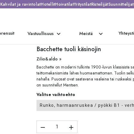
Kahvilat ja ravintolat
Hotellit
Hoivatilat
Yritystilat
Risteilijät
Suunnittelijat
renssit
Yhteyst
expand_more
expand_more
Vastuullisuus
Meistä
Bacchette tuoli käsinojin
Zilio&aldo »
Bacchette on moderni tulkinta 1900-luvun klassisista saf
taittomekanismista lähes huomaamattoman. Tuolin selkän
nahalla. Puuosat ovat saatavana vaaleina tai ruskeaksi 
on suunnitellut Mentsen.
Valitse vaihtoehto
Runko, harmaanruskea / pyökki B1 - verh
remove
add