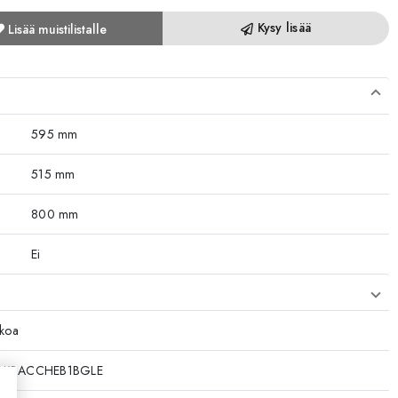
Kysy lisää
Lisää muistilistalle
595 mm
515 mm
800 mm
Ei
kkoa
3KBACCHEB1BGLE