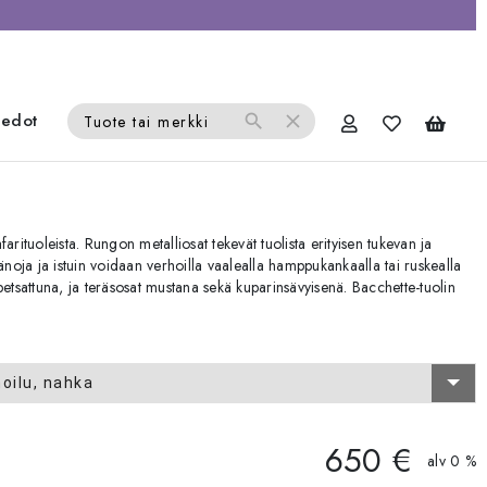
iedot
search
close
Tuote tai merkki
arituoleista. Rungon metalliosat tekevät tuolista erityisen tukevan ja
oja ja istuin voidaan verhoilla vaalealla hamppukankaalla tai ruskealla
petsattuna, ja teräsosat mustana sekä kuparinsävyisenä. Bacchette-tuolin
oilu, nahka
650 €
alv 0 %