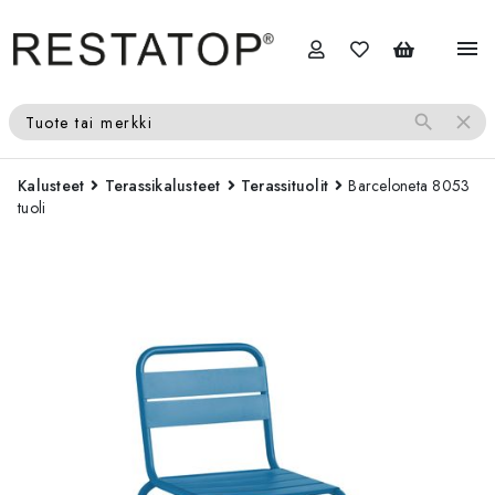
menu
search
close
Tuote tai merkki
Kalusteet
Terassikalusteet
Terassituolit
Barceloneta 8053
tuoli