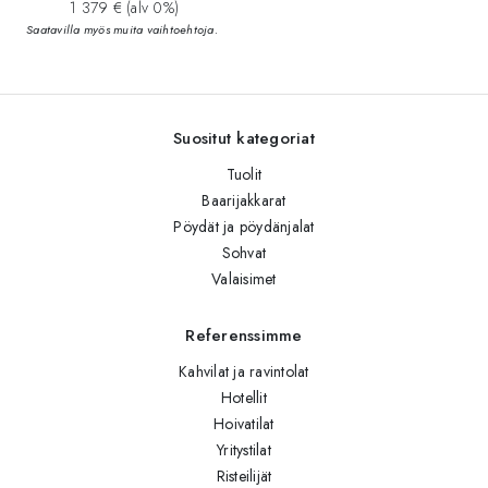
1 379 € (alv 0%)
Saatavilla myös muita vaihtoehtoja.
Suositut kategoriat
Tuolit
Baarijakkarat
Pöydät ja pöydänjalat
Sohvat
Valaisimet
Referenssimme
Kahvilat ja ravintolat
Hotellit
Hoivatilat
Yritystilat
Risteilijät