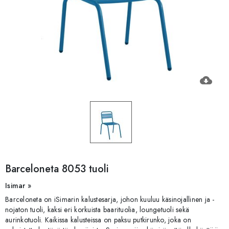
cloud_download
Barceloneta 8053 tuoli
Isimar »
Barceloneta on iSimarin kalustesarja, johon kuuluu käsinojallinen ja -
nojaton tuoli, kaksi eri korkuista baarituolia, loungetuoli sekä
aurinkotuoli. Kaikissa kalusteissa on paksu putkirunko, joka on