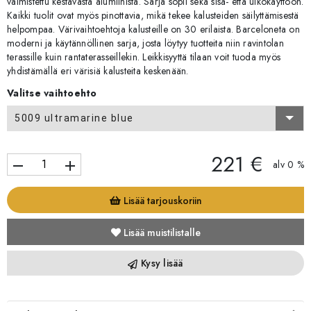
valmistettu kestävästä alumiinista. Sarja sopii sekä sisä- että ulkokäyttöön.
Kaikki tuolit ovat myös pinottavia, mikä tekee kalusteiden säilyttämisestä
helpompaa. Värivaihtoehtoja kalusteille on 30 erilaista. Barceloneta on
moderni ja käytännöllinen sarja, josta löytyy tuotteita niin ravintolan
terassille kuin rantaterasseillekin. Leikkisyyttä tilaan voit tuoda myös
yhdistämällä eri värisiä kalusteita keskenään.
Valitse vaihtoehto
5009 ultramarine blue
221 €
remove
add
alv 0 %
Lisää tarjouskoriin
Lisää muistilistalle
Kysy lisää