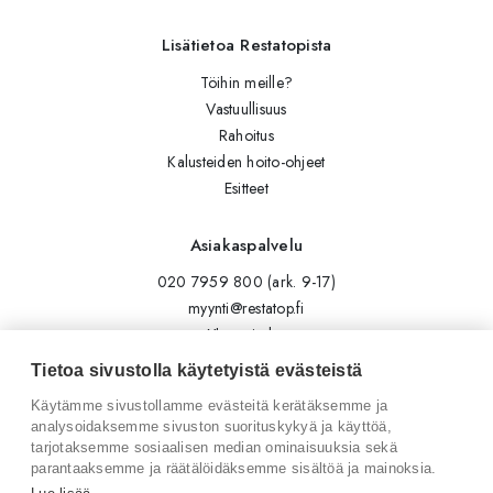
Lisätietoa Restatopista
Töihin meille?
Vastuullisuus
Rahoitus
Kalusteiden hoito-ohjeet
Esitteet
Asiakaspalvelu
020 7959 800 (ark. 9-17)
myynti@restatop.fi
Yhteystiedot
Lähetä viesti
Tietoa sivustolla käytetyistä evästeistä
Käytämme sivustollamme evästeitä kerätäksemme ja
Seuraa meitä
analysoidaksemme sivuston suorituskykyä ja käyttöä,
tarjotaksemme sosiaalisen median ominaisuuksia sekä
Tilaa uutiskirje
parantaaksemme ja räätälöidäksemme sisältöä ja mainoksia.
Instagram