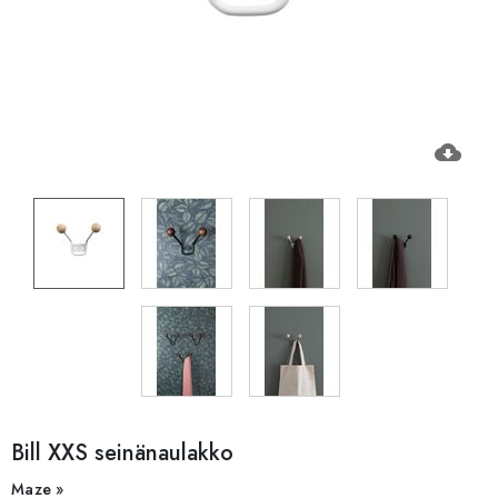
cloud_download
Bill XXS seinänaulakko
Maze »