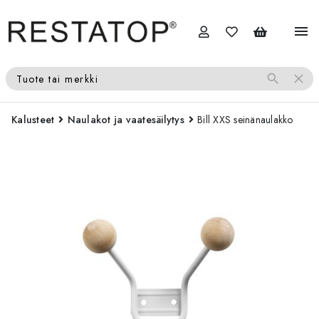
menu
search
close
Tuote tai merkki
Kalusteet
Naulakot ja vaatesäilytys
Bill XXS seinänaulakko