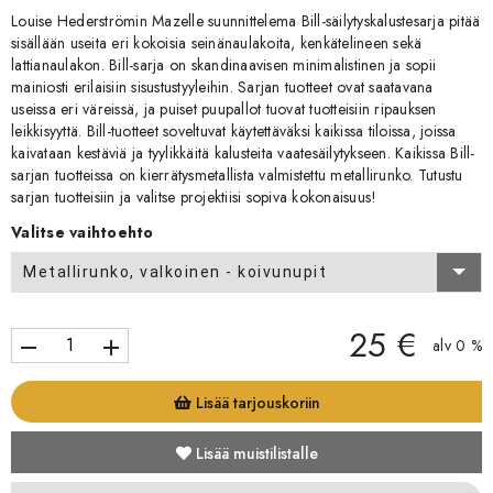
Louise Hederströmin Mazelle suunnittelema Bill-säilytyskalustesarja pitää
sisällään useita eri kokoisia seinänaulakoita, kenkätelineen sekä
lattianaulakon. Bill-sarja on skandinaavisen minimalistinen ja sopii
mainiosti erilaisiin sisustustyyleihin. Sarjan tuotteet ovat saatavana
useissa eri väreissä, ja puiset puupallot tuovat tuotteisiin ripauksen
leikkisyyttä. Bill-tuotteet soveltuvat käytettäväksi kaikissa tiloissa, joissa
kaivataan kestäviä ja tyylikkäitä kalusteita vaatesäilytykseen. Kaikissa Bill-
sarjan tuotteissa on kierrätysmetallista valmistettu metallirunko. Tutustu
sarjan tuotteisiin ja valitse projektiisi sopiva kokonaisuus!
Valitse vaihtoehto
Metallirunko, valkoinen - koivunupit
25 €
remove
add
alv 0 %
Lisää tarjouskoriin
Lisää muistilistalle