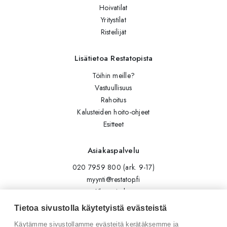
Hoivatilat
Yritystilat
Risteilijät
Lisätietoa Restatopista
Töihin meille?
Vastuullisuus
Rahoitus
Kalusteiden hoito-ohjeet
Esitteet
Asiakaspalvelu
020 7959 800 (ark. 9-17)
myynti@restatop.fi
Yhteystiedot
Lähetä viesti
Tietoa sivustolla käytetyistä evästeistä
Käytämme sivustollamme evästeitä kerätäksemme ja