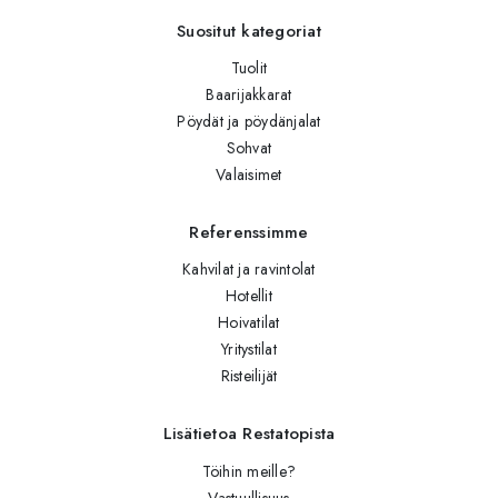
Suositut kategoriat
Tuolit
Baarijakkarat
Pöydät ja pöydänjalat
Sohvat
Valaisimet
Referenssimme
Kahvilat ja ravintolat
Hotellit
Hoivatilat
Yritystilat
Risteilijät
Lisätietoa Restatopista
Töihin meille?
Vastuullisuus