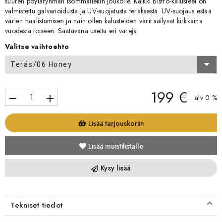
suuren pöytäryhmän isommallekin joukolle. Kaikki Bistro-kalusteet on
valmistettu galvanoidusta ja UV-suojatusta teräksestä. UV-suojaus estää
värien haalistumisen ja näin ollen kalusteiden värit säilyvät kirkkaina
vuodesta toiseen. Saatavana useita eri värejä.
Valitse vaihtoehto
Teräs/06 Honey
199 €
remove
add
alv 0 %
Lisää tarjouskoriin
Lisää muistilistalle
Kysy lisää
Tekniset tiedot