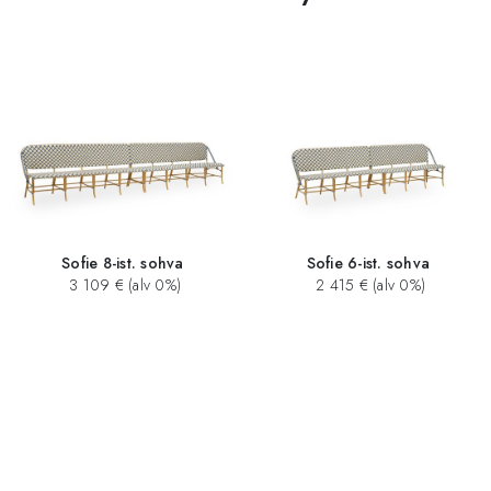
Sofie 8-ist. sohva
Sofie 6-ist. sohva
3 109 € (alv 0%)
2 415 € (alv 0%)