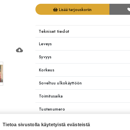
Lisää tarjouskoriin
Tekniset tiedot
Leveys
cloud_download
Syvyys
Korkeus
Soveltuu ulkokäyttöön
Toimitusaika
Tuotenumero
Tuotemerkki
Tietoa sivustolla käytetyistä evästeistä