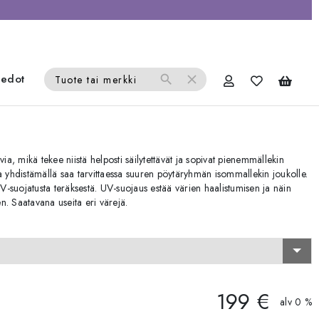
iedot
search
close
Tuote tai merkki
ia, mikä tekee niistä helposti säilytettävät ja sopivat pienemmällekin
oita yhdistämällä saa tarvittaessa suuren pöytäryhmän isommallekin joukolle.
UV-suojatusta teräksestä. UV-suojaus estää värien haalistumisen ja näin
en. Saatavana useita eri värejä.
199 €
alv 0 %