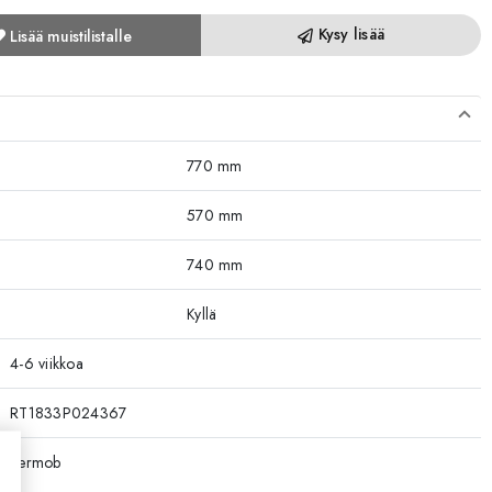
Kysy lisää
Lisää muistilistalle
770 mm
570 mm
740 mm
Kyllä
4-6 viikkoa
RT1833P024367
Fermob