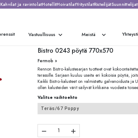
Kahvilat ja ravintolat
Hotellit
Hoivatilat
Yritystilat
Risteilijät
Suunnittelijat
renssit
Yhteyst
expand_more
expand_more
Vastuullisuus
Meistä
pöytä 770x570
Bistro 0243 pöytä 770x570
Fermob »
Rennon Bistro-kalustesarjan tuotteet ovat kokoontaitettav
terassille. Sarjaan kuuluu useita eri kokoisia pöytiä, j
Kaikki Bistro-kalusteet on valmistettu galvanoidusta ja 
ollen kalusteiden värit säilyvät kirkkaina vuodesta toise
Valitse vaihtoehto
Teräs/67 Poppy
remove
add