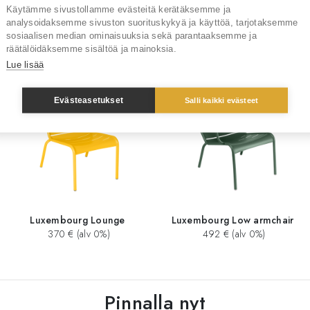
Käytämme sivustollamme evästeitä kerätäksemme ja
analysoidaksemme sivuston suorituskykyä ja käyttöä, tarjotaksemme
sosiaalisen median ominaisuuksia sekä parantaaksemme ja
Sinua saattaisi kiinnostaa myös
räätälöidäksemme sisältöä ja mainoksia.
Lue lisää
Evästeasetukset
Salli kaikki evästeet
Luxembourg Lounge
Luxembourg Low armchair
370 € (alv 0%)
492 € (alv 0%)
Pinnalla nyt