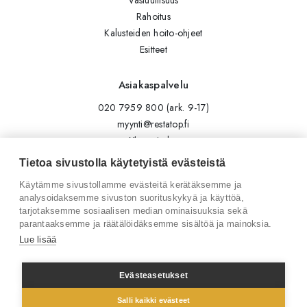
Rahoitus
Kalusteiden hoito-ohjeet
Esitteet
Asiakaspalvelu
020 7959 800 (ark. 9-17)
myynti@restatop.fi
Yhteystiedot
Lähetä viesti
Tietoa sivustolla käytetyistä evästeistä
Käytämme sivustollamme evästeitä kerätäksemme ja
Seuraa meitä
analysoidaksemme sivuston suorituskykyä ja käyttöä,
tarjotaksemme sosiaalisen median ominaisuuksia sekä
Tilaa uutiskirje
parantaaksemme ja räätälöidäksemme sisältöä ja mainoksia.
Instagram
Lue lisää
LinkedIn
Facebook
Evästeasetukset
Salli kaikki evästeet
© 2026 Restatop Oy