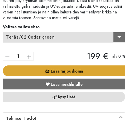
suuren pöytäryhmän isommallekin joukolle. Kaikki Bistro-kalusteet on
valmistettu galvanoidusta ja UV-suojatusta teräksestä. UV-suojaus estää
värien haalistumisen ja näin ollen kalusteiden värit säilyvät kirkkaina
vuodesta toiseen. Saatavana useita eri värejä.
Valitse vaihtoehto
Teräs/02 Cedar green
199 €
remove
add
alv 0 %
Lisää tarjouskoriin
Lisää muistilistalle
Kysy lisää
Tekniset tiedot