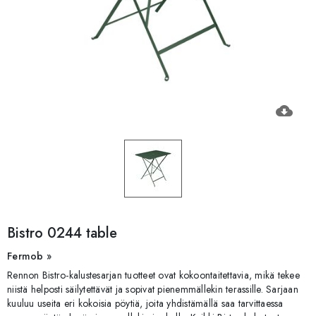
cloud_download
Bistro 0244 table
Fermob »
Rennon Bistro-kalustesarjan tuotteet ovat kokoontaitettavia, mikä tekee
niistä helposti säilytettävät ja sopivat pienemmällekin terassille. Sarjaan
kuuluu useita eri kokoisia pöytiä, joita yhdistämällä saa tarvittaessa