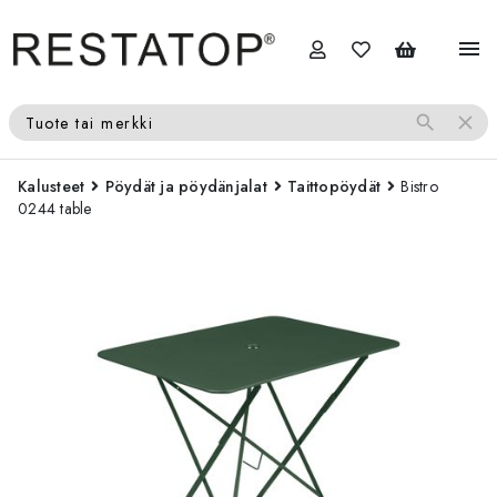
menu
search
close
Tuote tai merkki
Kalusteet
Pöydät ja pöydänjalat
Taittopöydät
Bistro
0244 table