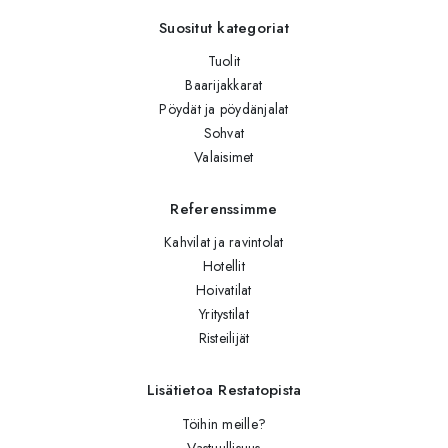
Suositut kategoriat
Tuolit
Baarijakkarat
Pöydät ja pöydänjalat
Sohvat
Valaisimet
Referenssimme
Kahvilat ja ravintolat
Hotellit
Hoivatilat
Yritystilat
Risteilijät
Lisätietoa Restatopista
Töihin meille?
Vastuullisuus