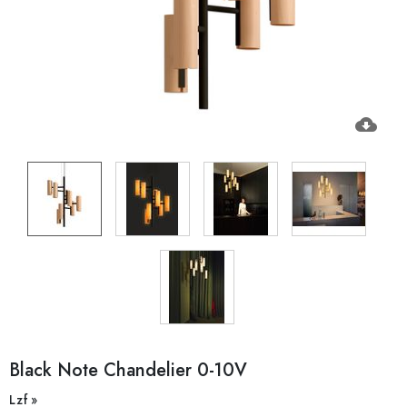
cloud_download
Black Note Chandelier 0-10V
Lzf »