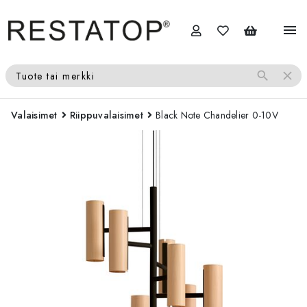
menu
search
close
Tuote tai merkki
Valaisimet
Riippuvalaisimet
Black Note Chandelier 0-10V