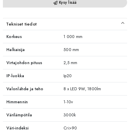
Kysy lisää
Tekniset tiedot
Korkeus
1 000 mm
Halkaisija
500 mm
Virtajohdon pituus
2,5 mm
IP-luokka
Ip20
Valonlähde ja teho
8 x LED 9W, 1800lm
Himmennin
1-10v
Värilämpötila
3000k
Väri-indeksi
Cri>90