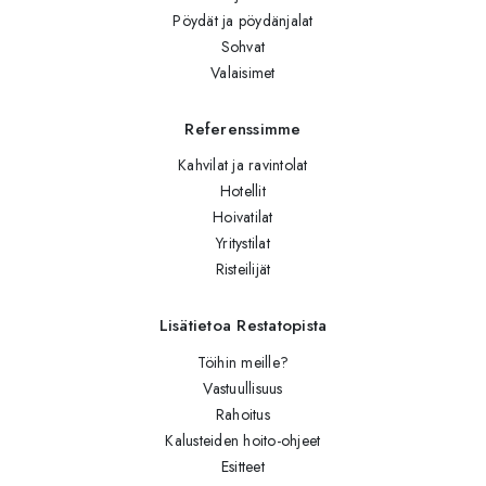
Pöydät ja pöydänjalat
Sohvat
Valaisimet
Referenssimme
Kahvilat ja ravintolat
Hotellit
Hoivatilat
Yritystilat
Risteilijät
Lisätietoa Restatopista
Töihin meille?
Vastuullisuus
Rahoitus
Kalusteiden hoito-ohjeet
Esitteet