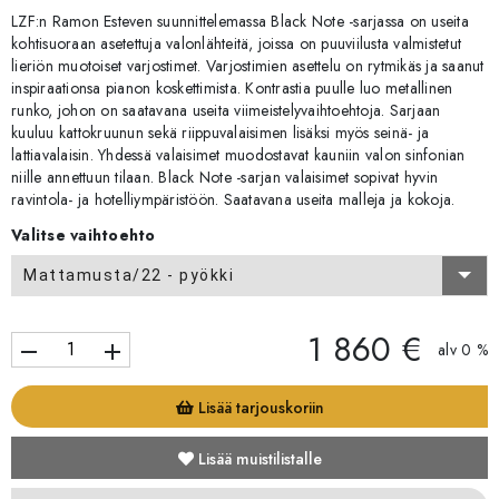
LZF:n Ramon Esteven suunnittelemassa Black Note -sarjassa on useita
kohtisuoraan asetettuja valonlähteitä, joissa on puuviilusta valmistetut
lieriön muotoiset varjostimet. Varjostimien asettelu on rytmikäs ja saanut
inspiraationsa pianon koskettimista. Kontrastia puulle luo metallinen
runko, johon on saatavana useita viimeistelyvaihtoehtoja. Sarjaan
kuuluu kattokruunun sekä riippuvalaisimen lisäksi myös seinä- ja
lattiavalaisin. Yhdessä valaisimet muodostavat kauniin valon sinfonian
niille annettuun tilaan. Black Note -sarjan valaisimet sopivat hyvin
ravintola- ja hotelliympäristöön. Saatavana useita malleja ja kokoja.
Valitse vaihtoehto
Mattamusta/22 - pyökki
1 860 €
remove
add
alv 0 %
Lisää tarjouskoriin
Lisää muistilistalle