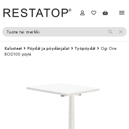
menu
search
close
Tuote tai merkki
Kalusteet
Pöydät ja pöydänjalat
Työpöydät
Ogi One
BOD100 pöytä