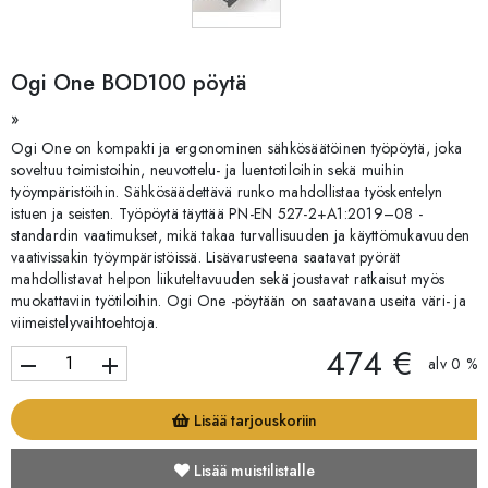
Ogi One BOD100 pöytä
»
Ogi One on kompakti ja ergonominen sähkösäätöinen työpöytä, joka
soveltuu toimistoihin, neuvottelu- ja luentotiloihin sekä muihin
työympäristöihin. Sähkösäädettävä runko mahdollistaa työskentelyn
istuen ja seisten. Työpöytä täyttää PN-EN 527-2+A1:2019–08 -
standardin vaatimukset, mikä takaa turvallisuuden ja käyttömukavuuden
vaativissakin työympäristöissä. Lisävarusteena saatavat pyörät
mahdollistavat helpon liikuteltavuuden sekä joustavat ratkaisut myös
muokattaviin työtiloihin. Ogi One -pöytään on saatavana useita väri- ja
viimeistelyvaihtoehtoja.
474 €
remove
add
alv 0 %
Lisää tarjouskoriin
Lisää muistilistalle