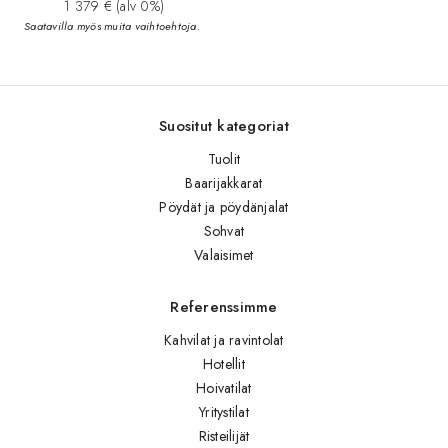
1 379 € (alv 0%)
Saatavilla myös muita vaihtoehtoja.
Suositut kategoriat
Tuolit
Baarijakkarat
Pöydät ja pöydänjalat
Sohvat
Valaisimet
Referenssimme
Kahvilat ja ravintolat
Hotellit
Hoivatilat
Yritystilat
Risteilijät