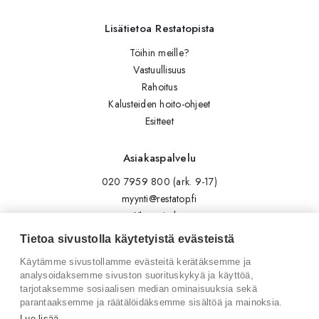
Lisätietoa Restatopista
Töihin meille?
Vastuullisuus
Rahoitus
Kalusteiden hoito-ohjeet
Esitteet
Asiakaspalvelu
020 7959 800 (ark. 9-17)
myynti@restatop.fi
Yhteystiedot
Lähetä viesti
Tietoa sivustolla käytetyistä evästeistä
Käytämme sivustollamme evästeitä kerätäksemme ja
Seuraa meitä
analysoidaksemme sivuston suorituskykyä ja käyttöä,
tarjotaksemme sosiaalisen median ominaisuuksia sekä
Tilaa uutiskirje
parantaaksemme ja räätälöidäksemme sisältöä ja mainoksia.
Instagram
Lue lisää