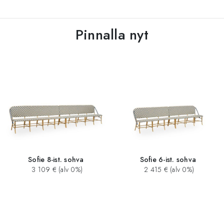
Pinnalla nyt
Sofie 8-ist. sohva
Sofie 6-ist. sohva
3 109 € (alv 0%)
2 415 € (alv 0%)