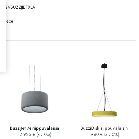
252VBUZZIJETXLA
zispace
BuzziJet M riippuvalaisin
BuzziDisk riippuvalaisin
2 923 € (alv 0%)
980 € (alv 0%)