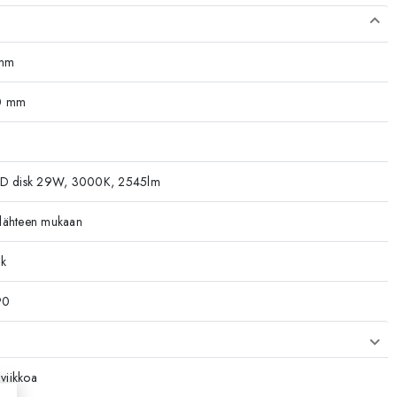
mm
0 mm
ED disk 29W, 3000K, 2545lm
lähteen mukaan
k
90
viikkoa