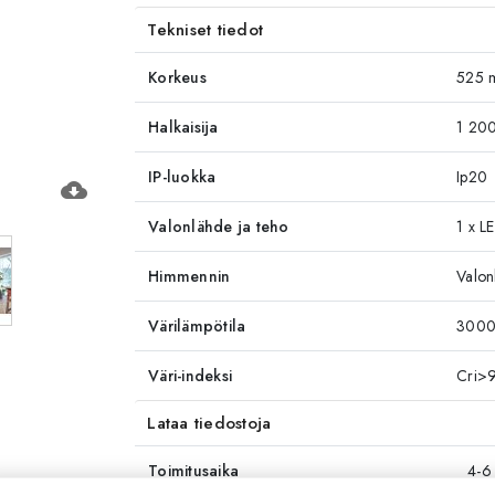
Tekniset tiedot
Korkeus
525 
Halkaisija
1 20
IP-luokka
Ip20
cloud_download
Valonlähde ja teho
1 x L
Himmennin
Valon
Värilämpötila
3000
Väri-indeksi
Cri>
Lataa tiedostoja
Toimitusaika
4-6 