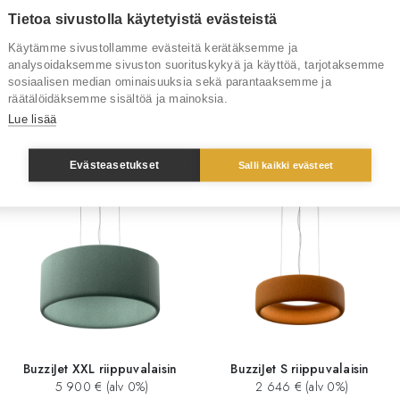
Tietoa sivustolla käytetyistä evästeistä
Tuotenumero
RT4
Käytämme sivustollamme evästeitä kerätäksemme ja
Tuotemerkki
Buz
analysoidaksemme sivuston suorituskykyä ja käyttöä, tarjotaksemme
sosiaalisen median ominaisuuksia sekä parantaaksemme ja
räätälöidäksemme sisältöä ja mainoksia.
Lue lisää
Sinua saattaisi kiinnostaa myös
Evästeasetukset
Salli kaikki evästeet
BuzziJet XXL riippuvalaisin
BuzziJet S riippuvalaisin
5 900 € (alv 0%)
2 646 € (alv 0%)