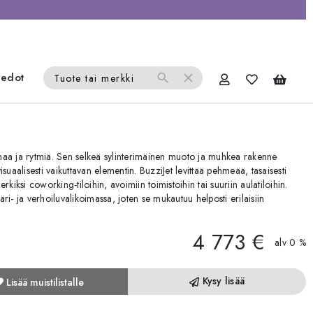
iedot
search
close
Tuote tai merkki
auhaa ja rytmiä. Sen selkeä sylinterimäinen muoto ja muhkea rakenne
suaalisesti vaikuttavan elementin. BuzziJet levittää pehmeää, tasaisesti
kiksi coworking-tiloihin, avoimiin toimistoihin tai suuriin aulatiloihin.
väri- ja verhoiluvalikoimassa, joten se mukautuu helposti erilaisiin
4 773 €
alv 0 %
Kysy lisää
Lisää muistilistalle