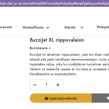
Kahvilat ja ravintolat
Hotellit
Hoivatilat
Yritystilat
Risteilijät
Suunnittelijat
renssit
Yhteyst
expand_more
expand_more
Vastuullisuus
Meistä
BuzziJet XL riippuvalaisin
Buzzispace »
BuzziJet on akustinen riippuvalaisin, joka tuo tilaan r
tekevät siitä paitsi tehokkaan äänenvaimentajan, myös vi
hajautettua valoa, joka luo miellyttävän tunnelman esimer
Valaisin on saatavilla useissa eri ko’oissa ja runsaassa 
tilaratkaisuihin ja sisustustyyleihin.
remove
add
Lisää tarjouskoriin