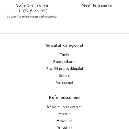
Sofie 3-ist. sohva
Mesh terassiaita
1 379 € (alv 0%)
Saatavilla myös muita vaihtoehtoja.
Suositut kategoriat
Tuolit
Baarijakkarat
Pöydät ja pöydänjalat
Sohvat
Valaisimet
Referenssimme
Kahvilat ja ravintolat
Hotellit
Hoivatilat
Yritystilat