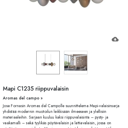
cloud_download
Mapi C1235 riippuvalaisin
Aromas del campo »
Jose Fornasin Aromas del Campolle suunnittelema Mapi-valaisinsarja
yhdistää modernin muotoilun leikkisään ilmeeseen ja ylellisiin
materiaaleihin. Sarjaan kuuluu kaksi riippuvalaisinta – pysty- ja
vaakamalli – sekä tyylikäs pöytävalaisin ja lattiavalaisin, jossa on