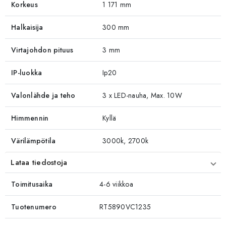
Korkeus
1 171 mm
Halkaisija
300 mm
Virtajohdon pituus
3 mm
IP-luokka
Ip20
Valonlähde ja teho
3 x LED-nauha, Max. 10W
Himmennin
Kyllä
Värilämpötila
3000k, 2700k
Lataa tiedostoja
Toimitusaika
4-6 viikkoa
Tuotenumero
RT5890VC1235