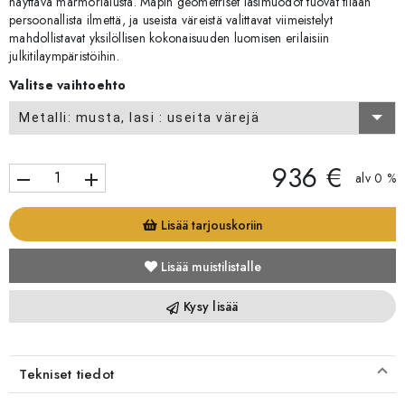
näyttävä marmorialusta. Mapin geometriset lasimuodot tuovat tilaan
persoonallista ilmettä, ja useista väreistä valittavat viimeistelyt
mahdollistavat yksilöllisen kokonaisuuden luomisen erilaisiin
julkitilaympäristöihin.
Valitse vaihtoehto
Metalli: musta, lasi : useita värejä
936 €
remove
add
alv 0 %
Lisää tarjouskoriin
Lisää muistilistalle
Kysy lisää
Tekniset tiedot