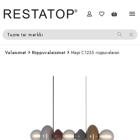
menu
search
close
Tuote tai merkki
Valaisimet
Riippuvalaisimet
Mapi C1235 riippuvalaisin