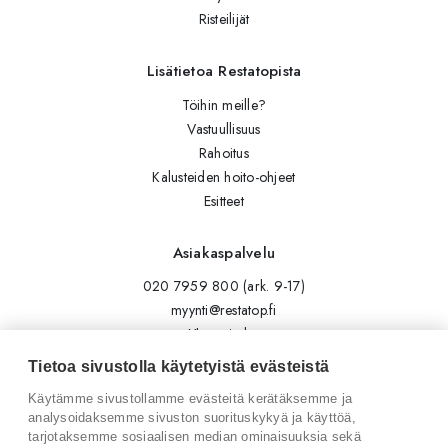
Risteilijät
Lisätietoa Restatopista
Töihin meille?
Vastuullisuus
Rahoitus
Kalusteiden hoito-ohjeet
Esitteet
Asiakaspalvelu
020 7959 800 (ark. 9-17)
myynti@restatop.fi
Yhteystiedot
Lähetä viesti
Tietoa sivustolla käytetyistä evästeistä
Käytämme sivustollamme evästeitä kerätäksemme ja
Seuraa meitä
analysoidaksemme sivuston suorituskykyä ja käyttöä,
tarjotaksemme sosiaalisen median ominaisuuksia sekä
Tilaa uutiskirje