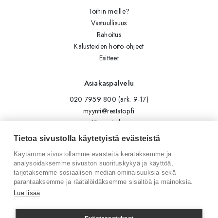
Töihin meille?
Vastuullisuus
Rahoitus
Kalusteiden hoito-ohjeet
Esitteet
Asiakaspalvelu
020 7959 800 (ark. 9-17)
myynti@restatop.fi
Yhteystiedot
Lähetä viesti
Tietoa sivustolla käytetyistä evästeistä
Käytämme sivustollamme evästeitä kerätäksemme ja
Seuraa meitä
analysoidaksemme sivuston suorituskykyä ja käyttöä,
tarjotaksemme sosiaalisen median ominaisuuksia sekä
Tilaa uutiskirje
parantaaksemme ja räätälöidäksemme sisältöä ja mainoksia.
Instagram
Lue lisää
LinkedIn
Facebook