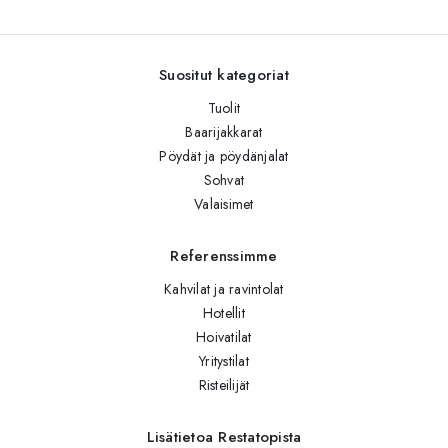
Suositut kategoriat
Tuolit
Baarijakkarat
Pöydät ja pöydänjalat
Sohvat
Valaisimet
Referenssimme
Kahvilat ja ravintolat
Hotellit
Hoivatilat
Yritystilat
Risteilijät
Lisätietoa Restatopista