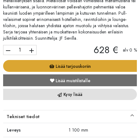
metallikehyksen sisällä. Metalliosat voidaan viimeistellä mattamustana tai
kullanvärisenä, ja luonnonvärinen pellavahajotin pehmentää valoa
kauniisti luoden ympärilleen lämpimän ja kutsuvan tunnelman. Pull-
valaisimet sopivat erinomaisesti hotelleihin, ravintoloihin ja lounge-
tiloihin, joissa halutaan yhdistää ajaton muotoilu ja viihtyisä valaistus.
Sarja tarjoaa yhtenäisen ja muokattavan kokonaisuuden erilaisiin
julkitilakohteisiin. Suunnittelija: JF Sevilla.
628 €
remove
add
alv 0 %
Lisää tarjouskoriin
Lisää muistilistalle
Kysy lisää
Tekniset tiedot
Leveys
1 100 mm