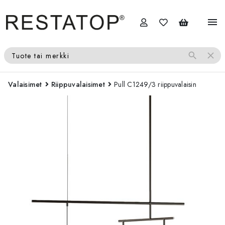
menu
search
close
Tuote tai merkki
Valaisimet
Riippuvalaisimet
Pull C1249/3 riippuvalaisin