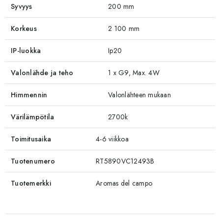
Syvyys
200 mm
Korkeus
2 100 mm
IP-luokka
Ip20
Valonlähde ja teho
1 x G9, Max. 4W
Himmennin
Valonlähteen mukaan
Värilämpötila
2700k
Toimitusaika
4-6 viikkoa
Tuotenumero
RT5890VC12493B
Tuotemerkki
Aromas del campo