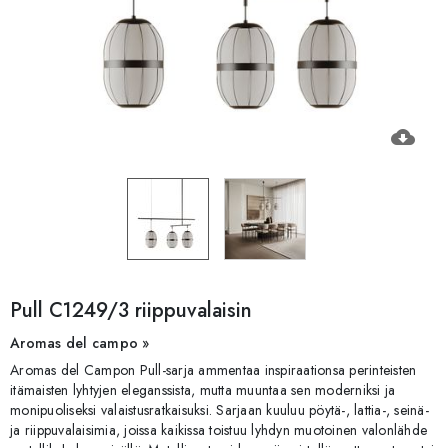
cloud_download
Pull C1249/3 riippuvalaisin
Aromas del campo »
Aromas del Campon Pull-sarja ammentaa inspiraationsa perinteisten
itämaisten lyhtyjen eleganssista, mutta muuntaa sen moderniksi ja
monipuoliseksi valaistusratkaisuksi. Sarjaan kuuluu pöytä-, lattia-, seinä-
ja riippuvalaisimia, joissa kaikissa toistuu lyhdyn muotoinen valonlähde