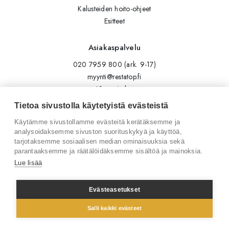
Kalusteiden hoito-ohjeet
Esitteet
Asiakaspalvelu
020 7959 800 (ark. 9-17)
myynti@restatop.fi
Yhteystiedot
Lähetä viesti
Tietoa sivustolla käytetyistä evästeistä
Käytämme sivustollamme evästeitä kerätäksemme ja
Seuraa meitä
analysoidaksemme sivuston suorituskykyä ja käyttöä,
tarjotaksemme sosiaalisen median ominaisuuksia sekä
Tilaa uutiskirje
parantaaksemme ja räätälöidäksemme sisältöä ja mainoksia.
Instagram
Lue lisää
LinkedIn
Facebook
Evästeasetukset
Salli kaikki evästeet
© 2026 Restatop Oy
Tietosuojaseloste