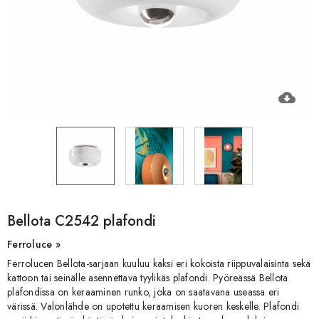
cloud_download
Bellota C2542 plafondi
Ferroluce »
Ferrolucen Bellota-sarjaan kuuluu kaksi eri kokoista riippuvalaisinta sekä
kattoon tai seinälle asennettava tyylikäs plafondi. Pyöreässä Bellota
plafondissa on keraaminen runko, joka on saatavana useassa eri
värissä. Valonlähde on upotettu keraamisen kuoren keskelle. Plafondi