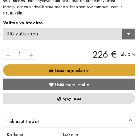
sopii hienosti niin käytävän kuin ravintolankin tunnelmavaloksi.
Monipuolinen värivalikoima mahdollistaa sen sovittamisen useisiin
sisustuksiin.
Valitse vaihtoehto
BIG valkoinen
226 €
remove
add
alv 0 %
Lisää tarjouskoriin
Lisää muistilistalle
Kysy lisää
Tekniset tiedot
Korkeus
140 mm