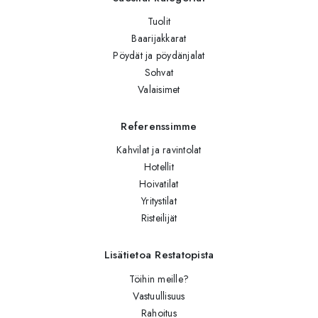
Tuolit
Baarijakkarat
Pöydät ja pöydänjalat
Sohvat
Valaisimet
Referenssimme
Kahvilat ja ravintolat
Hotellit
Hoivatilat
Yritystilat
Risteilijät
Lisätietoa Restatopista
Töihin meille?
Vastuullisuus
Rahoitus