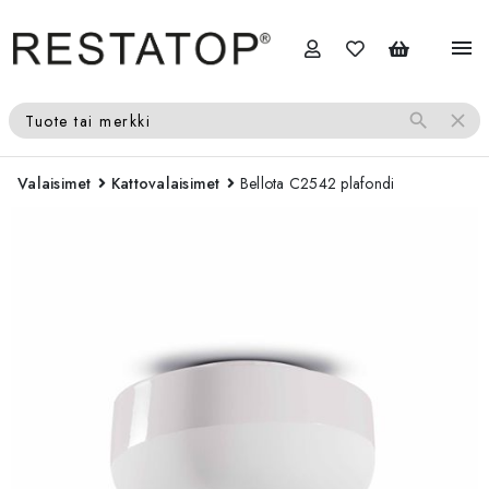
menu
search
close
Tuote tai merkki
Valaisimet
Kattovalaisimet
Bellota C2542 plafondi