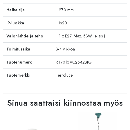
Halkaisija
270 mm
IP-luokka
Ip20
Valonlähde ja teho
1 x E27, Max. 53W (ei sis.)
Toimitusaika
3-4 viikkoa
Tuotenumero
RT7015VC2542BIG
Tuotemerkki
Ferroluce
Sinua saattaisi kiinnostaa myös