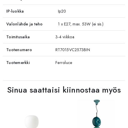
IP-luokka
Ip20
Valonlähde ja teho
1 x E27, max. 53W (ei sis.)
Toimitusaika
3-4 viikkoa
Tuotenumero
RT7015VC2573BIN
Tuotemerkki
Ferroluce
Sinua saattaisi kiinnostaa myös