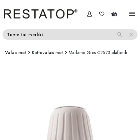
menu
search
close
Tuote tai merkki
Valaisimet
Kattovalaisimet
Madame Gres C2573 plafondi