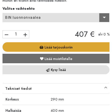
moniin eri tiloihin aina ravintolasta hotelliin.
Valitse vaihtoehto
BIN luonnonvaalea
407 €
remove
add
alv 0 %
Lisää tarjouskoriin
Lisää muistilistalle
Kysy lisää
Tekniset tiedot
Korkeus
290 mm
Halkaisija
400 mm