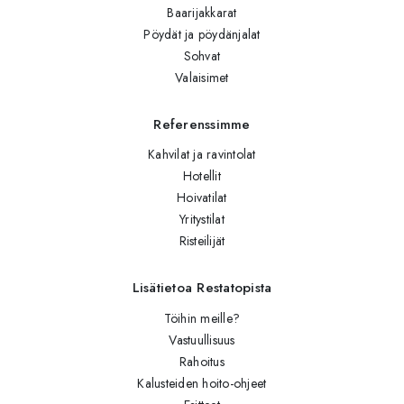
Baarijakkarat
Pöydät ja pöydänjalat
Sohvat
Valaisimet
Referenssimme
Kahvilat ja ravintolat
Hotellit
Hoivatilat
Yritystilat
Risteilijät
Lisätietoa Restatopista
Töihin meille?
Vastuullisuus
Rahoitus
Kalusteiden hoito-ohjeet