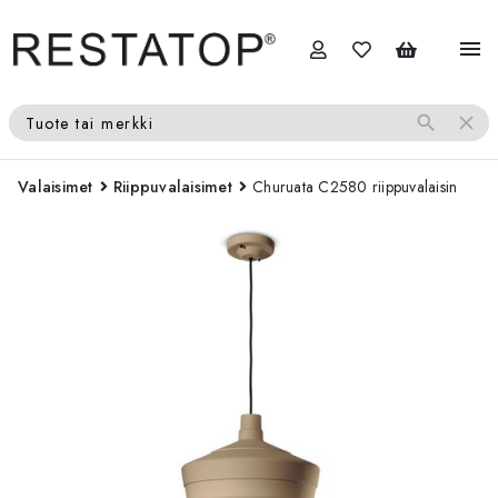
menu
search
close
Tuote tai merkki
Valaisimet
Riippuvalaisimet
Churuata C2580 riippuvalaisin