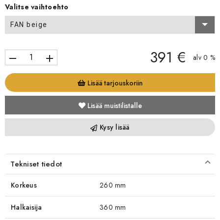
Valitse vaihtoehto
FAN beige
391 €
remove
add
alv 0 %
Lisää tarjouskoriin
Lisää muistilistalle
Kysy lisää
Tekniset tiedot
Korkeus
260 mm
Halkaisija
360 mm