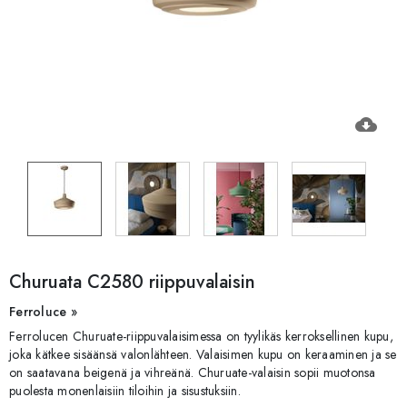
cloud_download
Churuata C2580 riippuvalaisin
Ferroluce »
Ferrolucen Churuate-riippuvalaisimessa on tyylikäs kerroksellinen kupu,
joka kätkee sisäänsä valonlähteen. Valaisimen kupu on keraaminen ja se
on saatavana beigenä ja vihreänä. Churuate-valaisin sopii muotonsa
puolesta monenlaisiin tiloihin ja sisustuksiin.