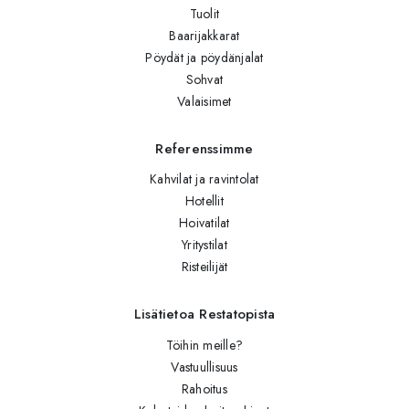
Tuolit
Baarijakkarat
Pöydät ja pöydänjalat
Sohvat
Valaisimet
Referenssimme
Kahvilat ja ravintolat
Hotellit
Hoivatilat
Yritystilat
Risteilijät
Lisätietoa Restatopista
Töihin meille?
Vastuullisuus
Rahoitus