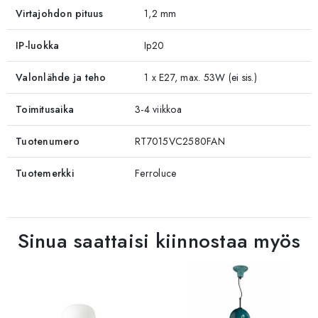
Virtajohdon pituus
1,2 mm
IP-luokka
Ip20
Valonlähde ja teho
1 x E27, max. 53W (ei sis.)
Toimitusaika
3-4 viikkoa
Tuotenumero
RT7015VC2580FAN
Tuotemerkki
Ferroluce
Sinua saattaisi kiinnostaa myös