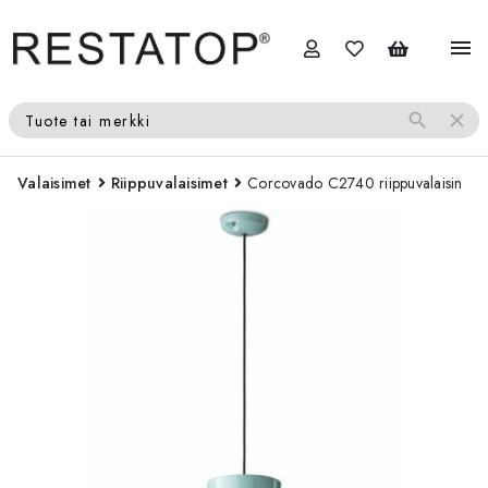
menu
search
close
Tuote tai merkki
Valaisimet
Riippuvalaisimet
Corcovado C2740 riippuvalaisin