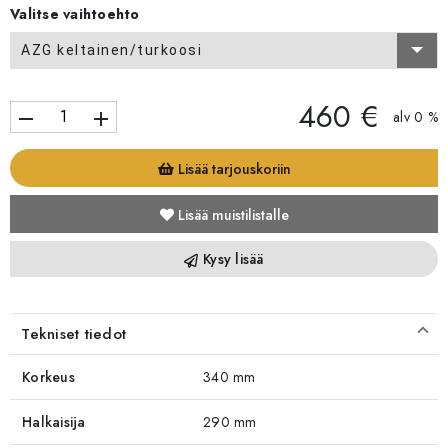
Valitse vaihtoehto
AZG keltainen/turkoosi
460 €
remove
add
alv 0 %
Lisää tarjouskoriin
Lisää muistilistalle
Kysy lisää
Tekniset tiedot
Korkeus
340 mm
Halkaisija
290 mm