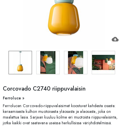
cloud_download
Corcovado C2740 riippuvalaisin
Ferroluce »
Ferrolucen Corcovado-riippuvalaisimet koostuvat kahdesta osasta:
keraamisesta kulhon muotoisesta yläosasta ja alaosasta, joka on
maalattua lasia. Sarjaan kuuluu kolme eri muotoista riippuvalaisinta,
jotka kaikki ovat saatavana useissa herkullisissa väriyhdistelmissä.