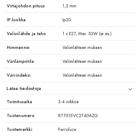
Virtajohdon pituus
1,2 mm
IP-luokka
Ip20
Valonlähde ja teho
1 x E27, Max. 53W (ei sis.)
Himmennin
Valonlähteen mukaan
Värilämpötila
Valonlähteen mukaan
Väri-indeksi
Valonlähteen mukaan
Lataa tiedostoja
Toimitusaika
3-4 viikkoa
Tuotenumero
RT7015VC2740AZG
Tuotemerkki
Ferroluce