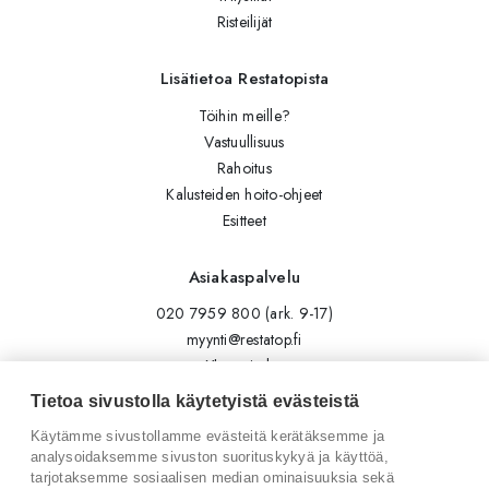
Risteilijät
Lisätietoa Restatopista
Töihin meille?
Vastuullisuus
Rahoitus
Kalusteiden hoito-ohjeet
Esitteet
Asiakaspalvelu
020 7959 800 (ark. 9-17)
myynti@restatop.fi
Yhteystiedot
Lähetä viesti
Tietoa sivustolla käytetyistä evästeistä
Käytämme sivustollamme evästeitä kerätäksemme ja
Seuraa meitä
analysoidaksemme sivuston suorituskykyä ja käyttöä,
tarjotaksemme sosiaalisen median ominaisuuksia sekä
Tilaa uutiskirje