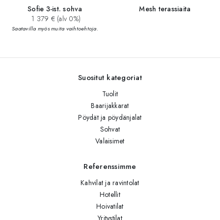
Sofie 3-ist. sohva
Mesh terassiaita
1 379 € (alv 0%)
Saatavilla myös muita vaihtoehtoja.
Suositut kategoriat
Tuolit
Baarijakkarat
Pöydät ja pöydänjalat
Sohvat
Valaisimet
Referenssimme
Kahvilat ja ravintolat
Hotellit
Hoivatilat
Yritystilat