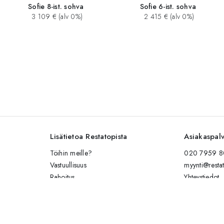
Sofie 8-ist. sohva
Sofie 6-ist. sohva
3 109 € (alv 0%)
2 415 € (alv 0%)
Lisätietoa Restatopista
Asiakaspal
Töihin meille?
020 7959 80
Vastuullisuus
myynti@restat
Rahoitus
Yhteystiedot
Kalusteiden hoito-ohjeet
Lähetä viesti
Esitteet