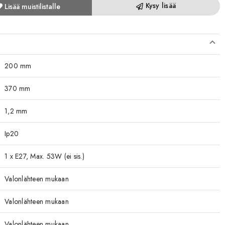
Kysy lisää
Lisää muistilistalle
200 mm
370 mm
1,2 mm
Ip20
1 x E27, Max. 53W (ei sis.)
Valonlähteen mukaan
Valonlähteen mukaan
Valonlähteen mukaan