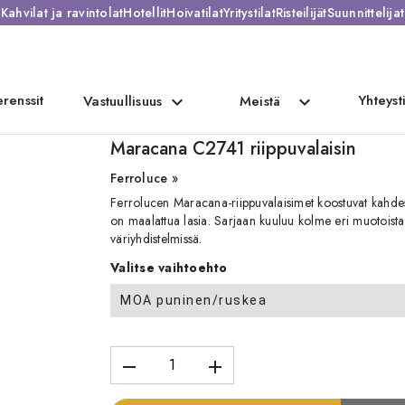
Kahvilat ja ravintolat
Hotellit
Hoivatilat
Yritystilat
Risteilijät
Suunnittelijat
renssit
Yhteyst
expand_more
expand_more
Vastuullisuus
Meistä
Maracana C2741 riippuvalaisin
Ferroluce »
Ferrolucen Maracana-riippuvalaisimet koostuvat kahdest
on maalattua lasia. Sarjaan kuuluu kolme eri muotoista r
väriyhdistelmissä.
Valitse vaihtoehto
MOA puninen/ruskea
remove
add