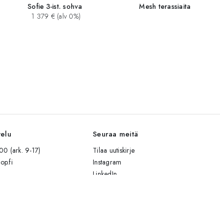
Sofie 3-ist. sohva
Mesh terassiaita
1 379 € (alv 0%)
velu
Seuraa meitä
0 (ark. 9-17)
Tilaa uutiskirje
op.fi
Instagram
LinkedIn
Facebook