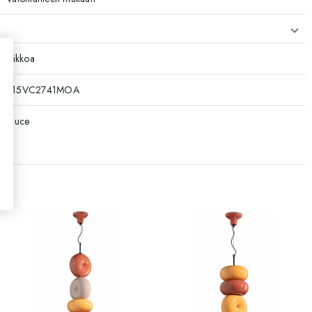
4 viikkoa
T7015VC2741MOA
rroluce