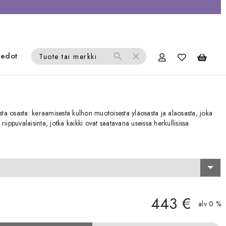
iedot
search
close
Tuote tai merkki
a osasta: keraamisesta kulhon muotoisesta yläosasta ja alaosasta, joka
iippuvalaisinta, jotka kaikki ovat saatavana useissa herkullisissa
443 €
alv 0 %