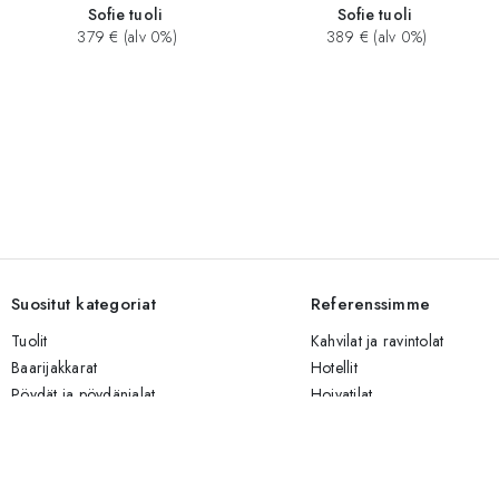
Sofie tuoli
Sofie tuoli
379 € (alv 0%)
389 € (alv 0%)
Suositut kategoriat
Referenssimme
Tuolit
Kahvilat ja ravintolat
Baarijakkarat
Hotellit
Pöydät ja pöydänjalat
Hoivatilat
Sohvat
Yritystilat
Valaisimet
Risteilijät