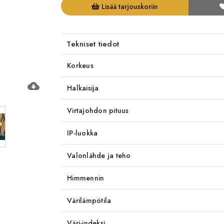
Lisää tarjouskoriin
Tekniset tiedot
Korkeus
cloud_download
Halkaisija
Virtajohdon pituus
IP-luokka
Valonlähde ja teho
Himmennin
Värilämpötila
Väri-indeksi