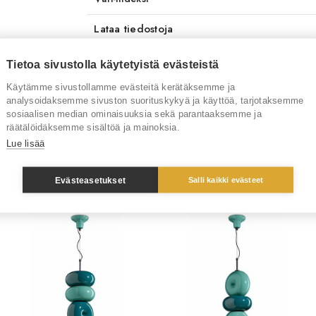
Lataa tiedostoja
Toimitusaika
3-
Tietoa sivustolla käytetyistä evästeistä
Käytämme sivustollamme evästeitä kerätäksemme ja
Tuotenumero
R
analysoidaksemme sivuston suorituskykyä ja käyttöä, tarjotaksemme
sosiaalisen median ominaisuuksia sekä parantaaksemme ja
Tuotemerkki
Fe
räätälöidäksemme sisältöä ja mainoksia.
Lue lisää
Evästeasetukset
Salli kaikki evästeet
Sinua saattaisi kiinnostaa myös