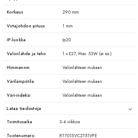
Korkeus
290 mm
Virtajohdon pituus
1 mm
IP-luokka
Ip20
Valonlähde ja teho
1 x E27, Max. 53W (ei sis.)
Himmennin
Valonlähteen mukaan
Värilämpötila
Valonlähteen mukaan
Väri-indeksi
Valonlähteen mukaan
Lataa tiedostoja
Toimitusaika
3-4 viikkoa
Tuotenumero
RT7015VC2751VPE