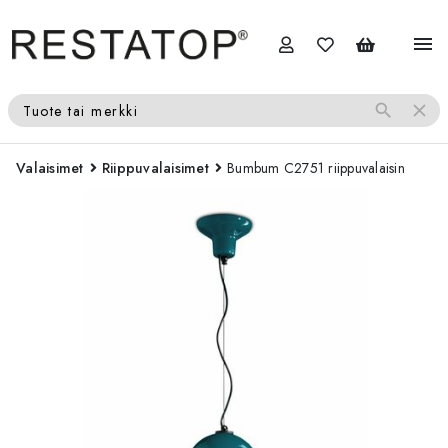
menu
search
close
Tuote tai merkki
Valaisimet
Riippuvalaisimet
Bumbum C2751 riippuvalaisin