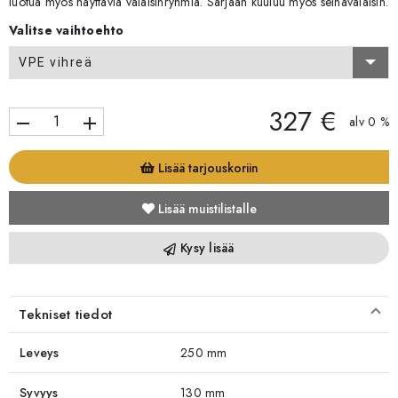
luotua myös näyttäviä valaisinryhmiä. Sarjaan kuuluu myös seinävalaisin.
Valitse vaihtoehto
VPE vihreä
327 €
remove
add
alv 0 %
Lisää tarjouskoriin
Lisää muistilistalle
Kysy lisää
Tekniset tiedot
Leveys
250 mm
Syvyys
130 mm