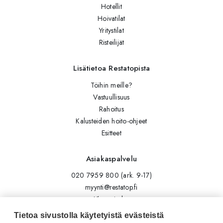
Hotellit
Hoivatilat
Yritystilat
Risteilijät
Lisätietoa Restatopista
Töihin meille?
Vastuullisuus
Rahoitus
Kalusteiden hoito-ohjeet
Esitteet
Asiakaspalvelu
020 7959 800 (ark. 9-17)
myynti@restatop.fi
Yhteystiedot
Lähetä viesti
Tietoa sivustolla käytetyistä evästeistä