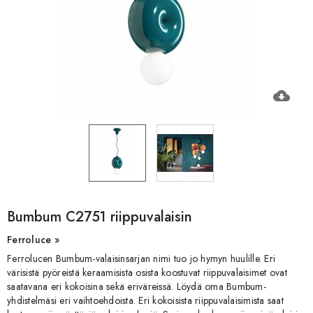
cloud_download
Bumbum C2751 riippuvalaisin
Ferroluce »
Ferrolucen Bumbum-valaisinsarjan nimi tuo jo hymyn huulille. Eri
värisistä pyöreistä keraamisista osista koostuvat riippuvalaisimet ovat
saatavana eri kokoisina sekä eriväreissä. Löydä oma Bumbum-
yhdistelmäsi eri vaihtoehdoista. Eri kokoisista riippuvalaisimista saat