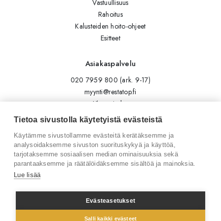
Vastuullisuus
Rahoitus
Kalusteiden hoito-ohjeet
Esitteet
Asiakaspalvelu
020 7959 800 (ark. 9-17)
myynti@restatop.fi
Yhteystiedot
Lähetä viesti
Tietoa sivustolla käytetyistä evästeistä
Käytämme sivustollamme evästeitä kerätäksemme ja
Seuraa meitä
analysoidaksemme sivuston suorituskykyä ja käyttöä,
tarjotaksemme sosiaalisen median ominaisuuksia sekä
Tilaa uutiskirje
parantaaksemme ja räätälöidäksemme sisältöä ja mainoksia.
Instagram
Lue lisää
LinkedIn
Facebook
Evästeasetukset
Salli kaikki evästeet