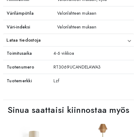
Värilämpötila
Valonlähteen mukaan
Väri-indeksi
Valonlähteen mukaan
Lataa tiedostoja
Toimitusaika
4-6 viikkoa
Tuotenumero
RT3069UCANDELAWA3
Tuotemerkki
Lzf
Sinua saattaisi kiinnostaa myös