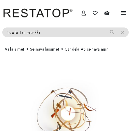
menu
search
close
Tuote tai merkki
Valaisimet
Seinävalaisimet
Candela A3 seinävalaisin