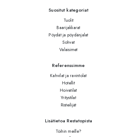
Suositut kategoriat
Tuolit
Baarijakkarat
Pöydät ja pöydänjalat
Sohvat
Valaisimet
Referenssimme
Kahvilat ja ravintolat
Hotellit
Hoivatilat
Yritystilat
Risteilijät
Lisätietoa Restatopista
Töihin meille?