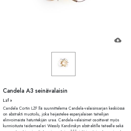
cloud_download
Candela A3 seinävalaisin
Lzf »
Candela Cortin LZF:llä suunnittelema Candela-valaisinsarjan keskiössä
on abstrakti muotoilu, joka heijastelee espanjalaisen taiteilijan
elinvoimaista hatuntekijän uraa. Candela-valaisimet osoittavat myös
kunnioitusta taidemaalari Wassily Kandinskyn abstraktille taiteelle sekä