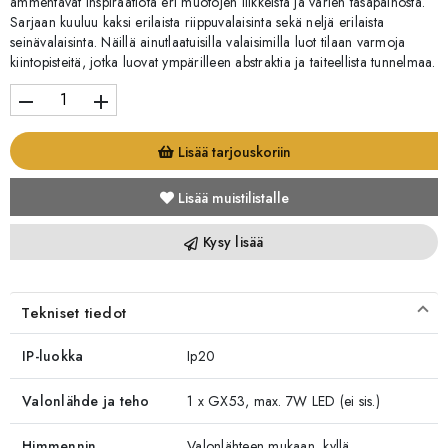
ammentavat inspiraatiota eri muotojen liikkeistä ja värien tasapainosta.
Sarjaan kuuluu kaksi erilaista riippuvalaisinta sekä neljä erilaista
seinävalaisinta. Näillä ainutlaatuisilla valaisimilla luot tilaan varmoja
kiintopisteitä, jotka luovat ympärilleen abstraktia ja taiteellista tunnelmaa.
remove
add
Lisää tarjouskoriin
Lisää muistilistalle
Kysy lisää
Tekniset tiedot
IP-luokka
Ip20
Valonlähde ja teho
1 x GX53, max. 7W LED (ei sis.)
Himmennin
Valonlähteen mukaan, kyllä