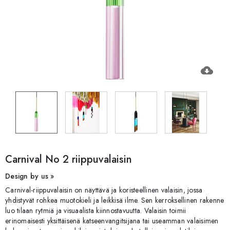
cloud_download
Carnival No 2 riippuvalaisin
Design by us »
Carnival-riippuvalaisin on näyttävä ja koristeellinen valaisin, jossa
yhdistyvät rohkea muotokieli ja leikkisä ilme. Sen kerroksellinen rakenne
luo tilaan rytmiä ja visuaalista kiinnostavuutta. Valaisin toimii
erinomaisesti yksittäisenä katseenvangitsijana tai useamman valaisimen