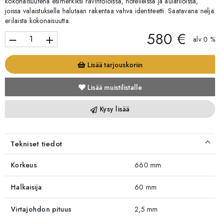
kokonaisuutena esimerkiksi ravintoloissa, hotelleissa ja aulatiloissa,
joissa valaistuksella halutaan rakentaa vahva identiteetti. Saatavana neljä
erilaista kokonaisuutta.
580 €
remove
add
alv 0 %
Lisää tarjouskoriin
Lisää muistilistalle
Kysy lisää
Tekniset tiedot
Korkeus
660 mm
Halkaisija
60 mm
Virtajohdon pituus
2,5 mm