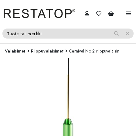
menu
search
close
Tuote tai merkki
Valaisimet
Riippuvalaisimet
Carnival No 2 riippuvalaisin