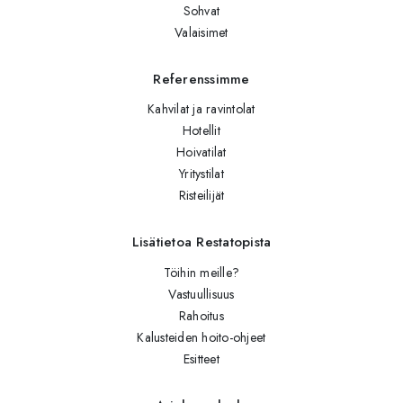
Sohvat
Valaisimet
Referenssimme
Kahvilat ja ravintolat
Hotellit
Hoivatilat
Yritystilat
Risteilijät
Lisätietoa Restatopista
Töihin meille?
Vastuullisuus
Rahoitus
Kalusteiden hoito-ohjeet
Esitteet