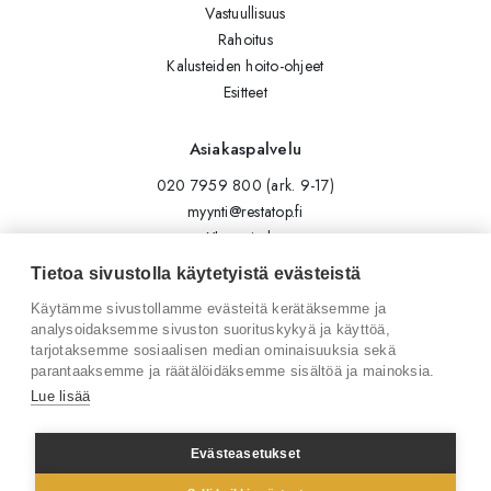
Vastuullisuus
Rahoitus
Kalusteiden hoito-ohjeet
Esitteet
Asiakaspalvelu
020 7959 800 (ark. 9-17)
myynti@restatop.fi
Yhteystiedot
Lähetä viesti
Tietoa sivustolla käytetyistä evästeistä
Käytämme sivustollamme evästeitä kerätäksemme ja
Seuraa meitä
analysoidaksemme sivuston suorituskykyä ja käyttöä,
tarjotaksemme sosiaalisen median ominaisuuksia sekä
Tilaa uutiskirje
parantaaksemme ja räätälöidäksemme sisältöä ja mainoksia.
Instagram
Lue lisää
LinkedIn
Facebook
Evästeasetukset