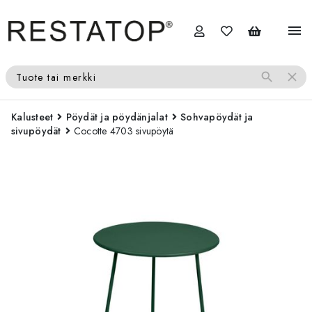
menu
search
close
Tuote tai merkki
Kalusteet
Pöydät ja pöydänjalat
Sohvapöydät ja
sivupöydät
Cocotte 4703 sivupöytä