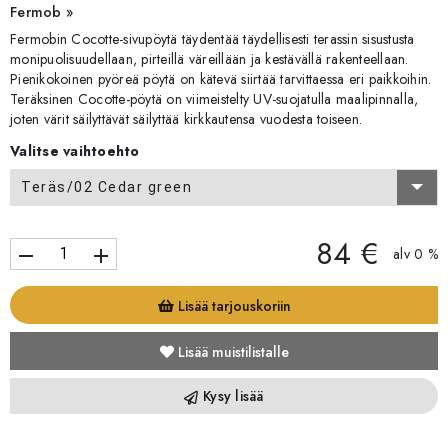
Fermob »
Fermobin Cocotte-sivupöytä täydentää täydellisesti terassin sisustusta
monipuolisuudellaan, pirteillä väreillään ja kestävällä rakenteellaan.
Pienikokoinen pyöreä pöytä on kätevä siirtää tarvittaessa eri paikkoihin.
Teräksinen Cocotte-pöytä on viimeistelty UV-suojatulla maalipinnalla,
joten värit säilyttävät säilyttää kirkkautensa vuodesta toiseen.
Valitse vaihtoehto
Teräs/02 Cedar green
84 €
remove
add
alv 0 %
Lisää tarjouskoriin
Lisää muistilistalle
Kysy lisää