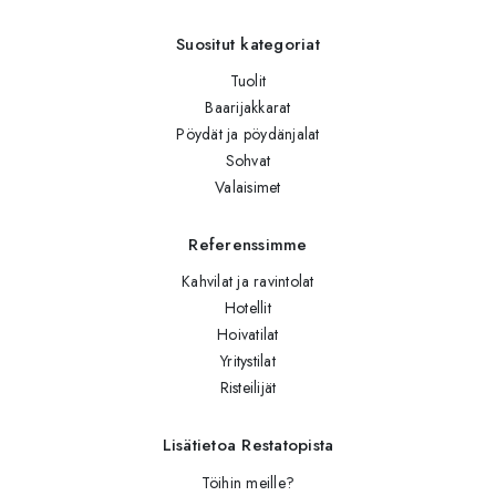
Suositut kategoriat
Tuolit
Baarijakkarat
Pöydät ja pöydänjalat
Sohvat
Valaisimet
Referenssimme
Kahvilat ja ravintolat
Hotellit
Hoivatilat
Yritystilat
Risteilijät
Lisätietoa Restatopista
Töihin meille?