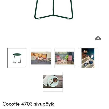
cloud_download
Cocotte 4703 sivupöytä