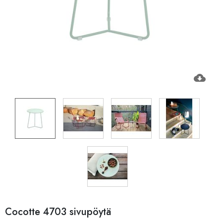
cloud_download
Cocotte 4703 sivupöytä