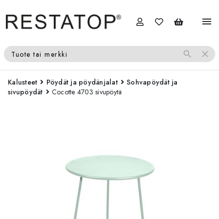
menu
search
close
Tuote tai merkki
Kalusteet
Pöydät ja pöydänjalat
Sohvapöydät ja
sivupöydät
Cocotte 4703 sivupöytä