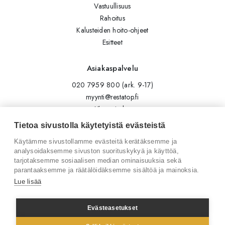
Vastuullisuus
Rahoitus
Kalusteiden hoito-ohjeet
Esitteet
Asiakaspalvelu
020 7959 800 (ark. 9-17)
myynti@restatop.fi
Yhteystiedot
Lähetä viesti
Tietoa sivustolla käytetyistä evästeistä
Käytämme sivustollamme evästeitä kerätäksemme ja
Seuraa meitä
analysoidaksemme sivuston suorituskykyä ja käyttöä,
tarjotaksemme sosiaalisen median ominaisuuksia sekä
Tilaa uutiskirje
parantaaksemme ja räätälöidäksemme sisältöä ja mainoksia.
Instagram
Lue lisää
LinkedIn
Facebook
Evästeasetukset