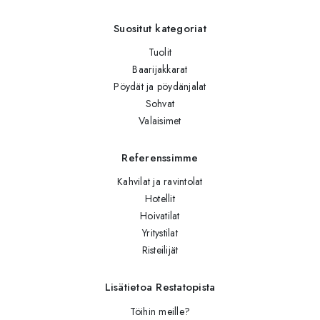
Suositut kategoriat
Tuolit
Baarijakkarat
Pöydät ja pöydänjalat
Sohvat
Valaisimet
Referenssimme
Kahvilat ja ravintolat
Hotellit
Hoivatilat
Yritystilat
Risteilijät
Lisätietoa Restatopista
Töihin meille?