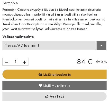
Fermob »
Fermobin Cocotte-sivupöytä täydentää täydellisesti terassin sisustusta
monipuolisuudellaan, pirteillä väreillään ja kestävällä rakenteellaan.
Pienikokoinen pyöreä pöytä on kätevä siirtää tarvittaessa eri paikkoihin.
Teräksinen Cocotte-pöytä on viimeistelty UV-suojatulla maalipinnalla,
joten värit säilyttävät säilyttää kirkkautensa vuodesta toiseen.
Valitse vaihtoehto
Teräs/A7 Ice mint
84 €
remove
add
alv 0 %
Lisää tarjouskoriin
Lisää muistilistalle
Kysy lisää