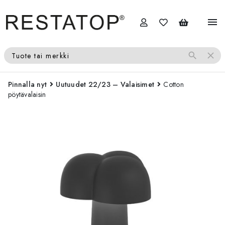
menu
search
close
Tuote tai merkki
Pinnalla nyt
Uutuudet 22/23 – Valaisimet
Cotton
pöytävalaisin