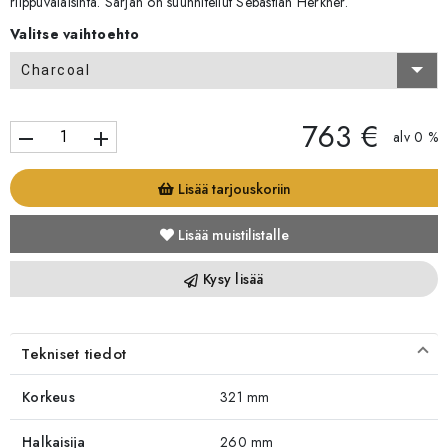
riippuvalaisinta. Sarjan on suunnitellut Sebastian Herkner.
Valitse vaihtoehto
Charcoal
763 €
remove
add
alv 0 %
Lisää tarjouskoriin
Lisää muistilistalle
Kysy lisää
Tekniset tiedot
Korkeus
321 mm
Halkaisija
260 mm