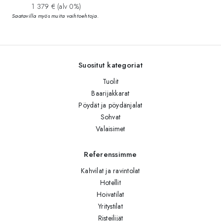
1 379 € (alv 0%)
Saatavilla myös muita vaihtoehtoja.
Suositut kategoriat
Tuolit
Baarijakkarat
Pöydät ja pöydänjalat
Sohvat
Valaisimet
Referenssimme
Kahvilat ja ravintolat
Hotellit
Hoivatilat
Yritystilat
Risteilijät