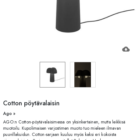
cloud_download
Cotton pöytävalaisin
Ago »
AGO:n Cotton-pöytävalaisimessa on yksinkertainen, mutta leikkisä
muotoilu. Kupolimaisen varjostimen muoto tuo mieleen ilmavan
puuvillakuidun. Cotton-sarjaan kuuluu myös kaksi eri kokoista