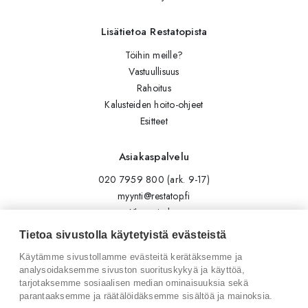
Lisätietoa Restatopista
Töihin meille?
Vastuullisuus
Rahoitus
Kalusteiden hoito-ohjeet
Esitteet
Asiakaspalvelu
020 7959 800 (ark. 9-17)
myynti@restatop.fi
Yhteystiedot
Lähetä viesti
Tietoa sivustolla käytetyistä evästeistä
Käytämme sivustollamme evästeitä kerätäksemme ja
Seuraa meitä
analysoidaksemme sivuston suorituskykyä ja käyttöä,
tarjotaksemme sosiaalisen median ominaisuuksia sekä
Tilaa uutiskirje
parantaaksemme ja räätälöidäksemme sisältöä ja mainoksia.
Instagram