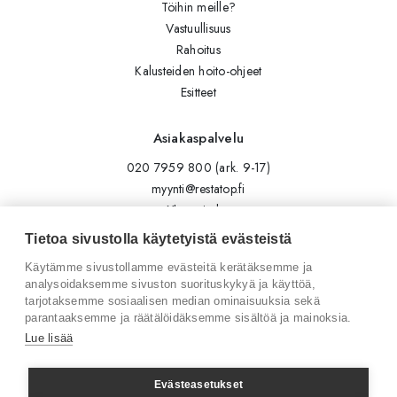
Töihin meille?
Vastuullisuus
Rahoitus
Kalusteiden hoito-ohjeet
Esitteet
Asiakaspalvelu
020 7959 800 (ark. 9-17)
myynti@restatop.fi
Yhteystiedot
Lähetä viesti
Tietoa sivustolla käytetyistä evästeistä
Käytämme sivustollamme evästeitä kerätäksemme ja
Seuraa meitä
analysoidaksemme sivuston suorituskykyä ja käyttöä,
tarjotaksemme sosiaalisen median ominaisuuksia sekä
Tilaa uutiskirje
parantaaksemme ja räätälöidäksemme sisältöä ja mainoksia.
Instagram
Lue lisää
LinkedIn
Facebook
Evästeasetukset