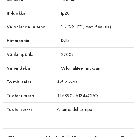
IP-luokka
Ip20
Valonlähde ja teho
1 x G9 LED, Max. 5W (sis.)
Himmennin
Kyllä
Värilämpötila
2700k
Väri-indeksi
Valonlähteen mukaan
Toimitusaika
4-6 viikkoa
Tuotenumero
RT5890UA1344ORO
Tuotemerkki
Aromas del campo