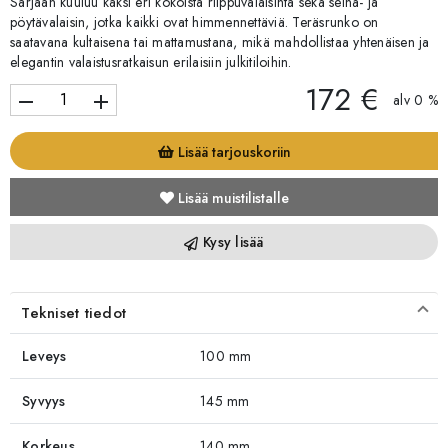
Sarjaan kuuluu kaksi eri kokoista riippuvalaisinta sekä seinä- ja
pöytävalaisin, jotka kaikki ovat himmennettäviä. Teräsrunko on
saatavana kultaisena tai mattamustana, mikä mahdollistaa yhtenäisen ja
elegantin valaistusratkaisun erilaisiin julkitiloihin.
172 €
remove
add
alv 0 %
Lisää tarjouskoriin
Lisää muistilistalle
Kysy lisää
Tekniset tiedot
Leveys
100 mm
Syvyys
145 mm
Korkeus
140 mm