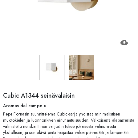
cloud_download
Cubic A1344 seinävalaisin
Aromas del campo »
Pepe Fornasin suunnittelema Cubic-sarja yhdistää minimalistisen
muotokielen ja luonnonkiven ainutlaatuisuuden. Valkoisesta alabasterista
valmistettu neliskanttinen varjostin tekee jokaisesta valaisimesta
yksilöllisen, ja sen elävä pinta heijastaa valoa pehmeästi ja lämpimästi.