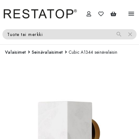
menu
search
close
Tuote tai merkki
Valaisimet
Seinävalaisimet
Cubic A1344 seinävalaisin