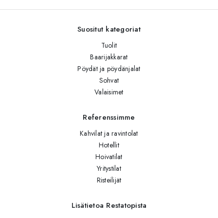
Suositut kategoriat
Tuolit
Baarijakkarat
Pöydät ja pöydänjalat
Sohvat
Valaisimet
Referenssimme
Kahvilat ja ravintolat
Hotellit
Hoivatilat
Yritystilat
Risteilijät
Lisätietoa Restatopista