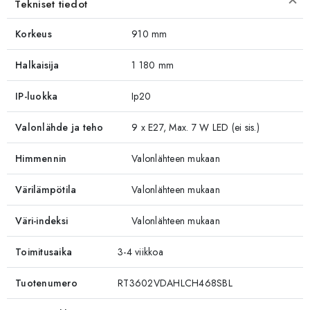
Tekniset tiedot
Korkeus
910 mm
Halkaisija
1 180 mm
IP-luokka
Ip20
Valonlähde ja teho
9 x E27, Max. 7 W LED (ei sis.)
Himmennin
Valonlähteen mukaan
Värilämpötila
Valonlähteen mukaan
Väri-indeksi
Valonlähteen mukaan
Toimitusaika
3-4 viikkoa
Tuotenumero
RT3602VDAHLCH468SBL