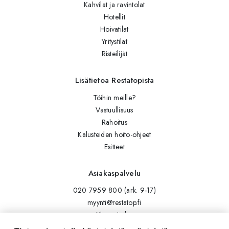
Kahvilat ja ravintolat
Hotellit
Hoivatilat
Yritystilat
Risteilijät
Lisätietoa Restatopista
Töihin meille?
Vastuullisuus
Rahoitus
Kalusteiden hoito-ohjeet
Esitteet
Asiakaspalvelu
020 7959 800 (ark. 9-17)
myynti@restatop.fi
Yhteystiedot
Lähetä viesti