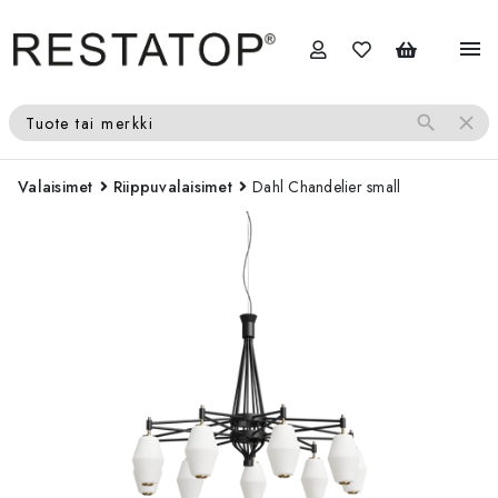
menu
search
close
Tuote tai merkki
Valaisimet
Riippuvalaisimet
Dahl Chandelier small