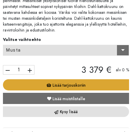
pehmeästi. Messinkiset yksityiskohdat tuovat hienostuneisuutta ja
päivitetyt mittasuhteet sopivat nykypäivän tiloihin. Dahl-kattokruunu on
saatavana kahdessa eri koossa. Väriksi voi valita kokonaan messinkisen
tai mustan messinkidetaljein koristeltuna. Dahl-kattokruunu on kaunis
katseenvangitsija, joka tuo ajattonta eleganssia ja ylellisyyttä hotelleihin,
ravintoloihin ja edustustiloihin.
Valitse vaihtoehto
Musta
3 379 €
remove
add
alv 0 %
Lisää tarjouskoriin
Lisää muistilistalle
Kysy lisää