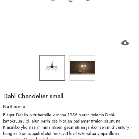
cloud_download
Dahl Chandelier small
Northern »
Birger Dahlin Northernille vuonna 1956 suunnittelema Dahl-
kattokruunu oli alun perin osa Norjan parlamenttitalon sisustusta.
Klassikko yhdistää minimalistisen geometrian ja ikonisen mid century -
hengen. Sen suupuhalletut lasikuvut levittävät valoa ympärilleen