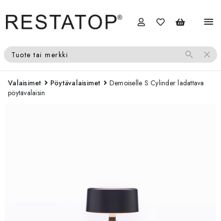
menu
search
close
Tuote tai merkki
Valaisimet
Pöytävalaisimet
Demoiselle S Cylinder ladattava
pöytävalaisin