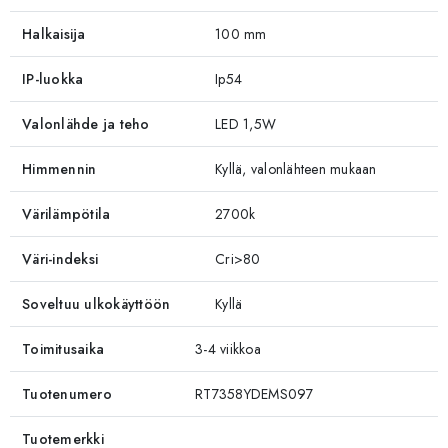
Halkaisija
100 mm
IP-luokka
Ip54
Valonlähde ja teho
LED 1,5W
Himmennin
Kyllä, valonlähteen mukaan
Värilämpötila
2700k
Väri-indeksi
Cri>80
Soveltuu ulkokäyttöön
Kyllä
Toimitusaika
3-4 viikkoa
Tuotenumero
RT7358YDEMS097
Tuotemerkki