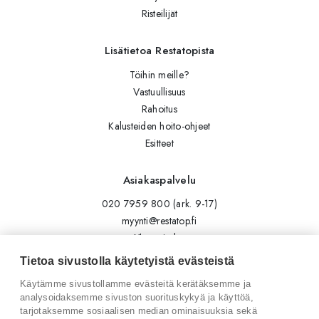
Risteilijät
Lisätietoa Restatopista
Töihin meille?
Vastuullisuus
Rahoitus
Kalusteiden hoito-ohjeet
Esitteet
Asiakaspalvelu
020 7959 800 (ark. 9-17)
myynti@restatop.fi
Yhteystiedot
Lähetä viesti
Tietoa sivustolla käytetyistä evästeistä
Käytämme sivustollamme evästeitä kerätäksemme ja
Seuraa meitä
analysoidaksemme sivuston suorituskykyä ja käyttöä,
tarjotaksemme sosiaalisen median ominaisuuksia sekä
Tilaa uutiskirje