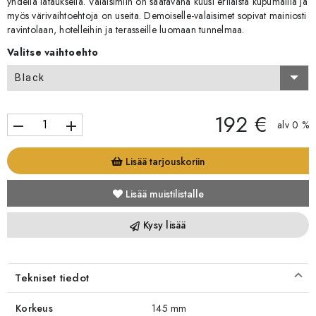
yhdellä latauksella. Valaisimiin on saatavana kuusi erilaista kupumallia ja
myös värivaihtoehtoja on useita. Demoiselle-valaisimet sopivat mainiosti
ravintolaan, hotelleihin ja terasseille luomaan tunnelmaa.
Valitse vaihtoehto
Black
192 €
remove
add
alv 0 %
Lisää tarjouskoriin
Lisää muistilistalle
Kysy lisää
Tekniset tiedot
Korkeus
145 mm