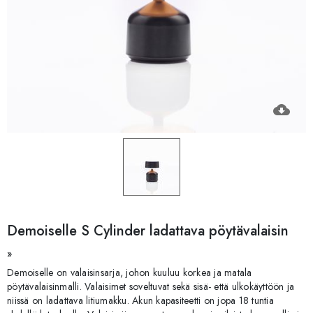
cloud_download
Demoiselle S Cylinder ladattava pöytävalaisin
»
Demoiselle on valaisinsarja, johon kuuluu korkea ja matala
pöytävalaisinmalli. Valaisimet soveltuvat sekä sisä- että ulkokäyttöön ja
niissä on ladattava litiumakku. Akun kapasiteetti on jopa 18 tuntia