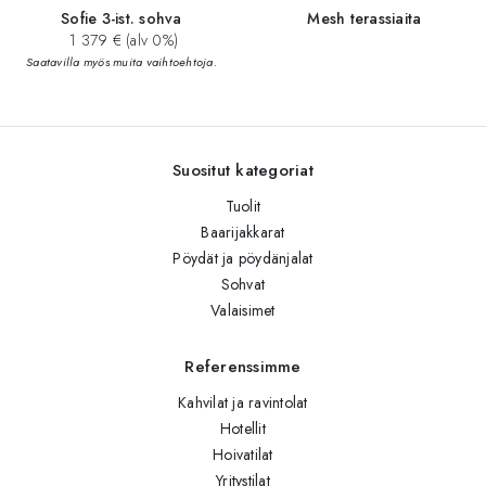
Sofie 3-ist. sohva
Mesh terassiaita
1 379 € (alv 0%)
Saatavilla myös muita vaihtoehtoja.
Suositut kategoriat
Tuolit
Baarijakkarat
Pöydät ja pöydänjalat
Sohvat
Valaisimet
Referenssimme
Kahvilat ja ravintolat
Hotellit
Hoivatilat
Yritystilat