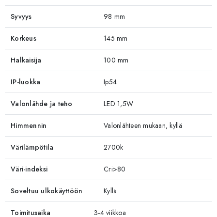
Syvyys
98 mm
Korkeus
145 mm
Halkaisija
100 mm
IP-luokka
Ip54
Valonlähde ja teho
LED 1,5W
Himmennin
Valonlähteen mukaan, kyllä
Värilämpötila
2700k
Väri-indeksi
Cri>80
Soveltuu ulkokäyttöön
Kyllä
Toimitusaika
3-4 viikkoa