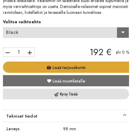
yhdellä latauksella. Valaisimiin on saatavana kuusi erilaista kupumallia ja
myös värivaihtoehtoja on useita. Demoiselle-valaisimet sopivat mainiosti
ravintolaan, hotelleihin ja terasseille luomaan tunnelmaa.
Valitse vaihtoehto
Black
192 €
remove
add
alv 0 %
Lisää tarjouskoriin
Lisää muistilistalle
Kysy lisää
Tekniset tiedot
Leveys
98 mm