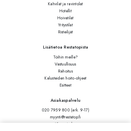
Kahvilat ja ravintolat
Hotellit
Hoivatilat
Yritystilat
Risteilijät
Lisätietoa Restatopista
Töihin meille?
Vastuullisuus
Rahoitus
Kalusteiden hoito-ohjeet
Esitteet
Asiakaspalvelu
020 7959 800 (ark. 9-17)
myynti@restatop.fi
Yhteystiedot
Lähetä viesti