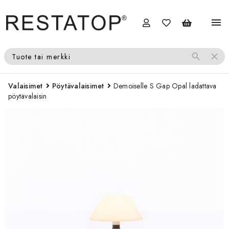
menu
search
close
Tuote tai merkki
Valaisimet
Pöytävalaisimet
Demoiselle S Gap Opal ladattava
pöytävalaisin