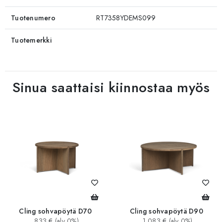
Tuotenumero
RT7358YDEMS099
Tuotemerkki
Sinua saattaisi kiinnostaa myös
Cling sohvapöytä D70
Cling sohvapöytä D90
833 € (alv 0%)
1 083 € (alv 0%)