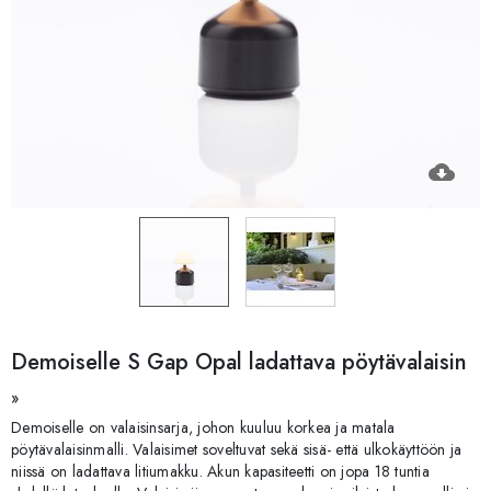
cloud_download
Demoiselle S Gap Opal ladattava pöytävalaisin
»
Demoiselle on valaisinsarja, johon kuuluu korkea ja matala
pöytävalaisinmalli. Valaisimet soveltuvat sekä sisä- että ulkokäyttöön ja
niissä on ladattava litiumakku. Akun kapasiteetti on jopa 18 tuntia