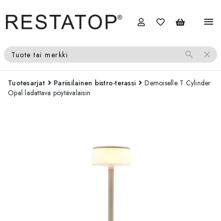
menu
search
close
Tuote tai merkki
Tuotesarjat
Pariisilainen bistro-terassi
Demoiselle T Cylinder
Opal ladattava pöytävalaisin