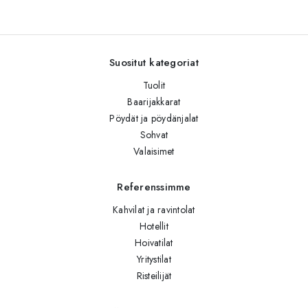
Suositut kategoriat
Tuolit
Baarijakkarat
Pöydät ja pöydänjalat
Sohvat
Valaisimet
Referenssimme
Kahvilat ja ravintolat
Hotellit
Hoivatilat
Yritystilat
Risteilijät