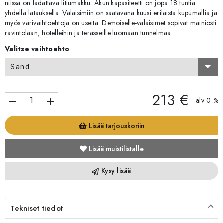
niissä on ladattava litiumakku. Akun kapasiteetti on jopa 18 tuntia
yhdellä latauksella. Valaisimiin on saatavana kuusi erilaista kupumallia ja
myös värivaihtoehtoja on useita. Demoiselle-valaisimet sopivat mainiosti
ravintolaan, hotelleihin ja terasseille luomaan tunnelmaa.
Valitse vaihtoehto
Sand
213 €
remove
add
alv 0 %
Lisää tarjouskoriin
Lisää muistilistalle
Kysy lisää
Tekniset tiedot