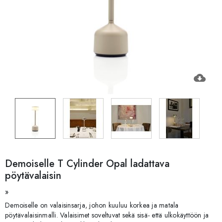
cloud_download
Demoiselle T Cylinder Opal ladattava
pöytävalaisin
»
Demoiselle on valaisinsarja, johon kuuluu korkea ja matala
pöytävalaisinmalli. Valaisimet soveltuvat sekä sisä- että ulkokäyttöön ja