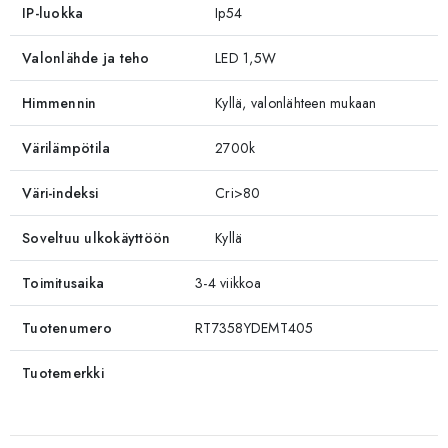
IP-luokka
Ip54
Valonlähde ja teho
LED 1,5W
Himmennin
Kyllä, valonlähteen mukaan
Värilämpötila
2700k
Väri-indeksi
Cri>80
Soveltuu ulkokäyttöön
Kyllä
Toimitusaika
3-4 viikkoa
Tuotenumero
RT7358YDEMT405
Tuotemerkki