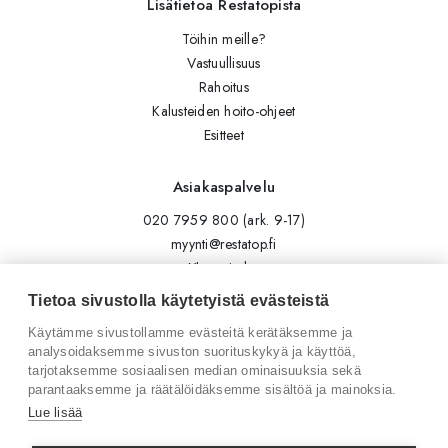
Lisätietoa Restatopista
Töihin meille?
Vastuullisuus
Rahoitus
Kalusteiden hoito-ohjeet
Esitteet
Asiakaspalvelu
020 7959 800 (ark. 9-17)
myynti@restatop.fi
Yhteystiedot
Lähetä viesti
Tietoa sivustolla käytetyistä evästeistä
Käytämme sivustollamme evästeitä kerätäksemme ja
Seuraa meitä
analysoidaksemme sivuston suorituskykyä ja käyttöä,
tarjotaksemme sosiaalisen median ominaisuuksia sekä
Tilaa uutiskirje
parantaaksemme ja räätälöidäksemme sisältöä ja mainoksia.
Instagram
Lue lisää
LinkedIn