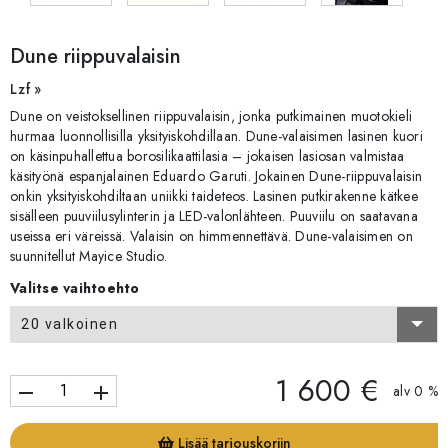
Dune riippuvalaisin
Lzf »
Dune on veistoksellinen riippuvalaisin, jonka putkimainen muotokieli
hurmaa luonnollisilla yksityiskohdillaan. Dune-valaisimen lasinen kuori
on käsinpuhallettua borosilikaattilasia – jokaisen lasiosan valmistaa
käsityönä espanjalainen Eduardo Garuti. Jokainen Dune-riippuvalaisin
onkin yksityiskohdiltaan uniikki taideteos. Lasinen putkirakenne kätkee
sisälleen puuviilusylinterin ja LED-valonlähteen. Puuviilu on saatavana
useissa eri väreissä. Valaisin on himmennettävä. Dune-valaisimen on
suunnitellut Mayice Studio.
Valitse vaihtoehto
20 valkoinen
1 600 €
remove
add
alv 0 %
Lisää tarjouskoriin