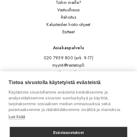
Töihin meille?
Vastuullisuus
Rahoitus
Kalusteiden hoito-ohjeet
Esitteet
Asiakaspalvelu
020 7959 800 (ark. 9-17)
myynti@restatop.fi
Yhteystiedot
Lähetä viesti
Tietoa sivustolla käytetyistä evästeistä
Käytämme sivustollamme evästeitä kerätäksemme ja
Seuraa meitä
analysoidaksemme sivuston suorituskykyä ja käyttöä,
tarjotaksemme sosiaalisen median ominaisuuksia sekä
Tilaa uutiskirje
parantaaksemme ja räätälöidäksemme sisältöä ja mainoksia.
Instagram
Lue lisää
LinkedIn
Facebook
Evästeasetukset