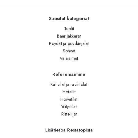
Suositut kategoriat
Tuolit
Baarijakkarat
Pöydät ja pöydänjalat
Sohvat
Valaisimet
Referenssimme
Kahvilat ja ravintolat
Hotellit
Hoivatilat
Yritystilat
Risteilijät
Lisätietoa Restatopista