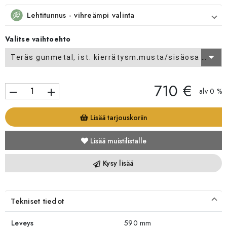
Lehtitunnus - vihreämpi valinta
Valitse vaihtoehto
Teräs gunmetal, ist. kierrätysm.musta/sisäosa 218
710 €
remove
add
alv 0 %
Lisää tarjouskoriin
Lisää muistilistalle
Kysy lisää
Tekniset tiedot
Leveys
590 mm