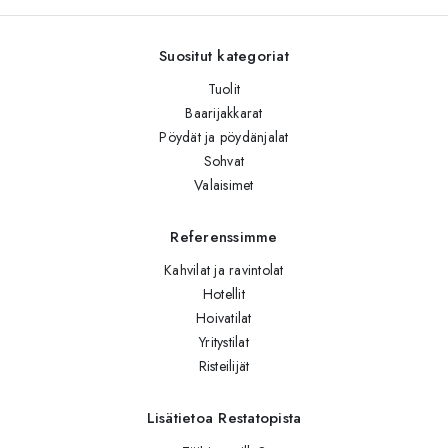
Suositut kategoriat
Tuolit
Baarijakkarat
Pöydät ja pöydänjalat
Sohvat
Valaisimet
Referenssimme
Kahvilat ja ravintolat
Hotellit
Hoivatilat
Yritystilat
Risteilijät
Lisätietoa Restatopista