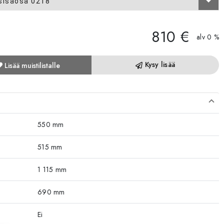
/sisäosa 0218
810 €
alv 0 %
Kysy lisää
Lisää muistilistalle
550 mm
515 mm
1 115 mm
690 mm
Ei