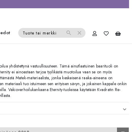
iedot
search
close
Tuote tai merkki
ilua yhdistettynä vastuullisuuteen. Tämä ainutlaatuinen baarituoli on
ernity ei ainoastaan tarjoa tyylikästä muotoilua vaan se on myös
hittämästä Matek-materiaalista, jonka keskeisenä raaka-aineena on
en materiaali tuo istuimeen sen erityisen sävyn, ja jokainen kappale onkin
avoilla. Vakioverhoilukankaana Eternity-tuoleissa käytetään Kvadratin Re-
llasta.