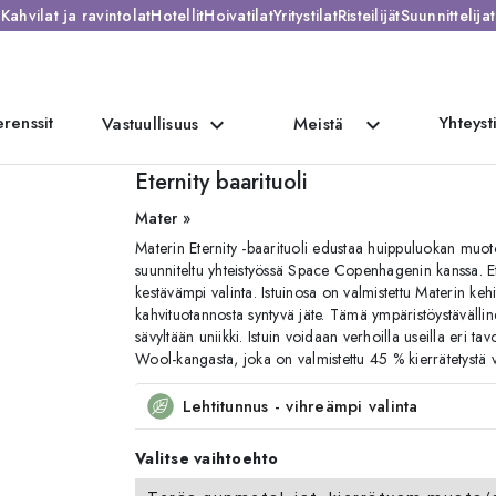
Kahvilat ja ravintolat
Hotellit
Hoivatilat
Yritystilat
Risteilijät
Suunnittelijat
renssit
Yhteyst
expand_more
expand_more
Vastuullisuus
Meistä
Eternity baarituoli
Mater »
Materin Eternity -baarituoli edustaa huippuluokan muoto
suunniteltu yhteistyössä Space Copenhagenin kanssa. Et
kestävämpi valinta. Istuinosa on valmistettu Materin ke
kahvituotannosta syntyvä jäte. Tämä ympäristöystävällin
sävyltään uniikki. Istuin voidaan verhoilla useilla eri t
Wool-kangasta, joka on valmistettu 45 % kierrätetystä vi
Lehtitunnus - vihreämpi valinta
Valitse vaihtoehto