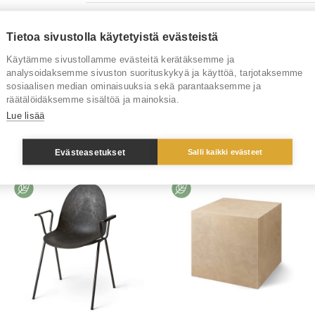
Toimitusaika
Tietoa sivustolla käytetyistä evästeistä
Tuotenumero
Käytämme sivustollamme evästeitä kerätäksemme ja
analysoidaksemme sivuston suorituskykyä ja käyttöä, tarjotaksemme
Tuotemerkki
sosiaalisen median ominaisuuksia sekä parantaaksemme ja
räätälöidäksemme sisältöä ja mainoksia.
Lue lisää
Sinua saattaisi kiinnostaa myös
Evästeasetukset
Salli kaikki evästeet