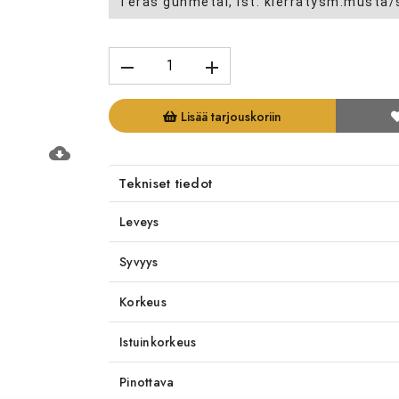
Teräs gunmetal, ist. kierrätysm.musta
remove
add
Lisää tarjouskoriin
cloud_download
Tekniset tiedot
Leveys
Syvyys
Korkeus
Istuinkorkeus
Pinottava