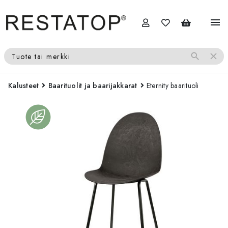
menu
search
close
Tuote tai merkki
Kalusteet
Baarituolit ja baarijakkarat
Eternity baarituoli