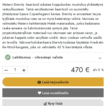
Materin Eternity -baarituoli edustaa huippuluokan muotoilua yhdistettynä
vastuullisuuteen. Tämä ainutlaatuinen baarituoli on suunniteltu
yhteistyössä Space Copenhagenin kanssa. Eternity ei ainoastaan tarjoa
tyylikästä muotoilua vaan se on myös kestävämpi valinta. Istuinosa on
valmistettu Materin kehittämästä Matek-materiaalista, jonka keskeisenä
raaka-aineena on kahvituotannosta syntyvä jäte. Tämä
ympäristöystävällinen materiaali tuo istuimeen sen erityisen sävyn, ja
jokainen kappale onkin sävyltään uniikki. Istuin voidaan verhoilla useilla
eri tavoilla. Vakioverhoilukankaana Eternity-tuoleissa käytetään Kvadratin
Re-Wool-kangasta, joka on valmistettu 45 % kierrätetystä villasta.
Lehtitunnus - vihreämpi valinta
470 €
remove
add
alv 0 %
Lisää tarjouskoriin
Lisää muistilistalle
Kysy lisää