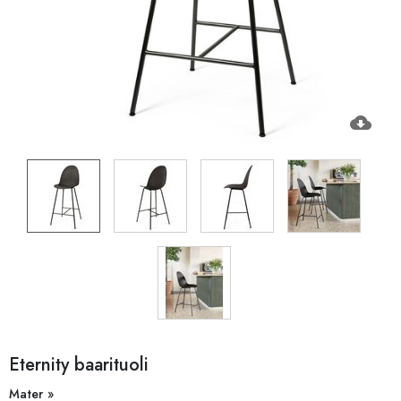
cloud_download
Eternity baarituoli
Mater »