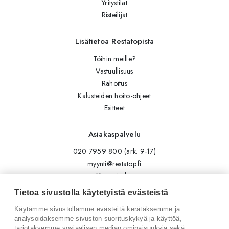
Yritystilat
Risteilijät
Lisätietoa Restatopista
Töihin meille?
Vastuullisuus
Rahoitus
Kalusteiden hoito-ohjeet
Esitteet
Asiakaspalvelu
020 7959 800 (ark. 9-17)
myynti@restatop.fi
Yhteystiedot
Lähetä viesti
Tietoa sivustolla käytetyistä evästeistä
Käytämme sivustollamme evästeitä kerätäksemme ja
Seuraa meitä
analysoidaksemme sivuston suorituskykyä ja käyttöä,
tarjotaksemme sosiaalisen median ominaisuuksia sekä