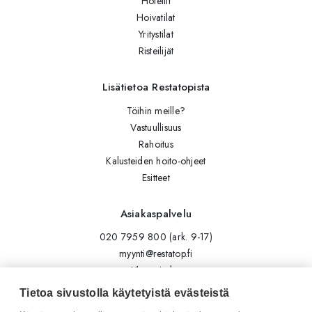
Hotellit
Hoivatilat
Yritystilat
Risteilijät
Lisätietoa Restatopista
Töihin meille?
Vastuullisuus
Rahoitus
Kalusteiden hoito-ohjeet
Esitteet
Asiakaspalvelu
020 7959 800 (ark. 9-17)
myynti@restatop.fi
Yhteystiedot
Lähetä viesti
Tietoa sivustolla käytetyistä evästeistä