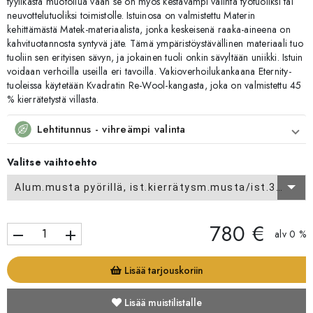
tyylikästä muotoilua vaan se on myös kestävämpi valinta työtuoliksi tai
neuvottelutuoliksi toimistolle. Istuinosa on valmistettu Materin
kehittämästä Matek-materiaalista, jonka keskeisenä raaka-aineena on
kahvituotannosta syntyvä jäte. Tämä ympäristöystävällinen materiaali tuo
tuoliin sen erityisen sävyn, ja jokainen tuoli onkin sävyltään uniikki. Istuin
voidaan verhoilla useilla eri tavoilla. Vakioverhoilukankaana Eternity-
tuoleissa käytetään Kvadratin Re-Wool-kangasta, joka on valmistettu 45
% kierrätetystä villasta.
Lehtitunnus - vihreämpi valinta
Valitse vaihtoehto
Alum.musta pyörillä, ist.kierrätysm.musta/ist.378
780 €
remove
add
alv 0 %
Lisää tarjouskoriin
Lisää muistilistalle