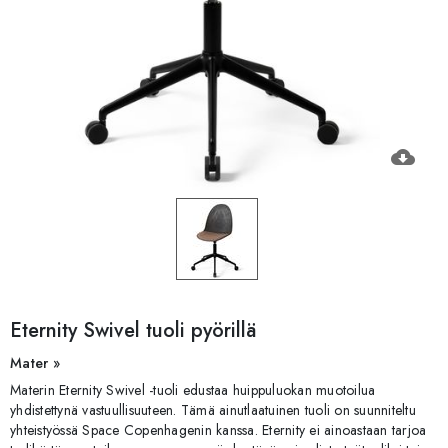
cloud_download
Eternity Swivel tuoli pyörillä
Mater »
Materin Eternity Swivel -tuoli edustaa huippuluokan muotoilua
yhdistettynä vastuullisuuteen. Tämä ainutlaatuinen tuoli on suunniteltu
yhteistyössä Space Copenhagenin kanssa. Eternity ei ainoastaan tarjoa