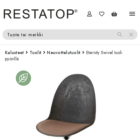
menu
search
close
Tuote tai merkki
Kalusteet
Tuolit
Neuvottelutuolit
Eternity Swivel tuoli
pyörillä