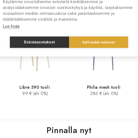
Käytämme sivustollamme evästeitä kerätäksemme ja
Sinua saattaisi kiinnostaa myös
analysoidaksemme sivuston suorituskykyä ja käyttöä, tarjotaksemme
sosiaalisen median ominaisuuksia sekä parantaaksemme ja
räätälöidäksemme sisältöä ja mainoksia.
Lue lisää
Evästeasetukset
Salli kaikki evästeet
Libre 590 tuoli
Philia mesh tuoli
99 € (alv 0%)
286 € (alv 0%)
Pinnalla nyt