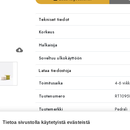
Tekniset tiedot
Korkeus
Halkaisija
cloud_download
Soveltuu ulkokäyttöön
Lataa tiedostoja
Toimitusaika
4-6 viik
Tuotenumero
RT1095
Tuotemerkki
Pedrali
Tietoa sivustolla käytetyistä evästeistä