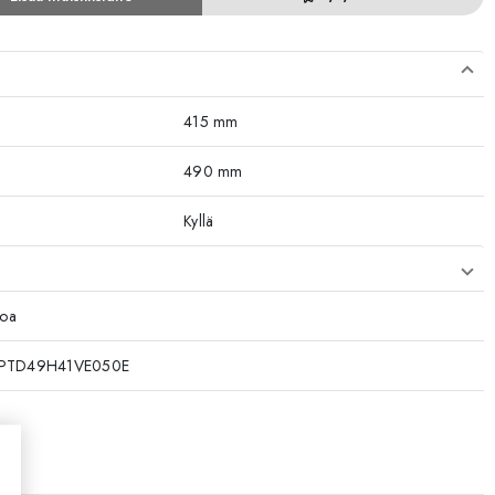
415 mm
490 mm
Kyllä
koa
PTD49H41VE050E