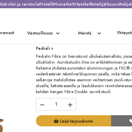
Kahvilat ja ravintolat
Hotellit
Hoivatilat
Yritystilat
Risteilijät
Suunnittelijat
rillä
renssit
Yhteyst
expand_more
expand_more
Vastuullisuus
Meistä
Fibra aurinkotuoli pyörillä
Pedrali »
Pedralin Fibra on hienostunut ulkokalustemallisto, jossa
ulkotiloihin. Aurinkotuolin ilme on arkkitehtoninen ja 
Rakenne yhdistää pursotetun alumiinirungon ja FSC®-serti
vedenkestävän tekstiiliverkkopinnan päällä, mikä tekee
selkänoja mahdollistaa asennon vaihtamisen puoli-istuva
alueille, kattoterasseille ja laadukkaisiin ravintolateras
kahden hengen Fibra Double -aurinkotuoli.
remove
add
Lisää tarjouskoriin