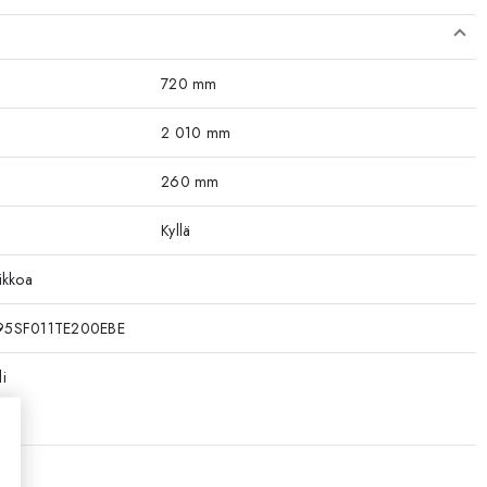
720 mm
2 010 mm
260 mm
Kyllä
ikkoa
95SF011TE200EBE
i