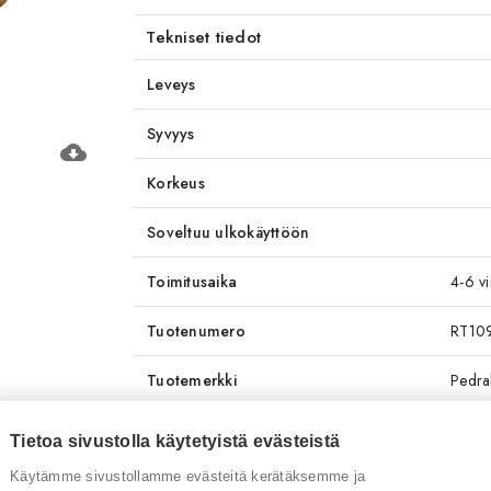
Tekniset tiedot
Leveys
Syvyys
cloud_download
Korkeus
Soveltuu ulkokäyttöön
Toimitusaika
4-6 vi
Tuotenumero
RT10
Tuotemerkki
Pedral
Tietoa sivustolla käytetyistä evästeistä
Sinua saattaisi kiinnostaa myös
Käytämme sivustollamme evästeitä kerätäksemme ja