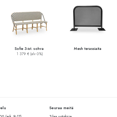
Sofie 3-ist. sohva
Mesh terassiaita
1 379 € (alv 0%)
velu
Seuraa meitä
0 (ark. 9-17)
Tilaa uutiskirje