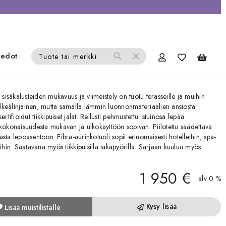
iedot
search
close
Tuote tai merkki
 sisäkalusteiden mukavuus ja viimeistely on tuotu terasseille ja muihin
selkeälinjainen, mutta samalla lämmin luonnonmateriaalien ansiosta.
fioidut tiikkipuiset jalat. Reilusti pehmustettu istuinosa lepää
 kokonaisuudesta mukavan ja ulkokäyttöön sopivan. Piilotettu säädettävä
sta lepoasentoon. Fibra-aurinkotuoli sopii erinomaisesti hotelleihin, spa-
seihin. Saatavana myös tiikkipuisilla takapyörillä. Sarjaan kuuluu myös
1 950 €
alv 0 %
Kysy lisää
Lisää muistilistalle