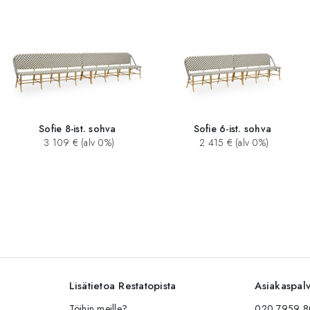
Sofie 8-ist. sohva
Sofie 6-ist. sohva
3 109 € (alv 0%)
2 415 € (alv 0%)
Lisätietoa Restatopista
Asiakaspal
Töihin meille?
020 7959 80