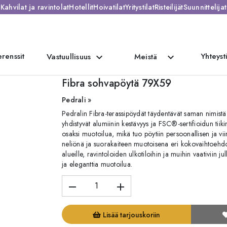
Kahvilat ja ravintolat
Hotellit
Hoivatilat
Yritystilat
Risteilijät
Suunnittelijat
renssit
Yhteyst
expand_more
expand_more
Vastuullisuus
Meistä
pöytä 79X59
Fibra sohvapöytä 79X59
Pedrali »
Pedralin Fibra-terassipöydät täydentävät saman nimistä u
yhdistyvät alumiinin kestävyys ja FSC®-sertifioidun tiiki
osaksi muotoilua, mikä tuo pöytiin persoonallisen ja vi
neliönä ja suorakaiteen muotoisena eri kokovaihtoehdoiss
alueille, ravintoloiden ulkotiloihin ja muihin vaativiin ju
ja eleganttia muotoilua.
remove
add
Lisää tarjouskoriin