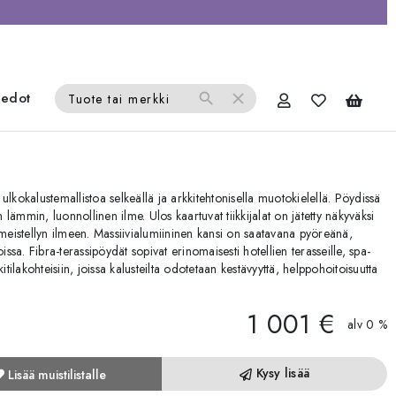
iedot
search
close
Tuote tai merkki
lkokalustemallistoa selkeällä ja arkkitehtonisella muotokielellä. Pöydissä
n lämmin, luonnollinen ilme. Ulos kaartuvat tiikkijalat on jätetty näkyväksi
imeistellyn ilmeen. Massiivialumiininen kansi on saatavana pyöreänä,
a. Fibra-terassipöydät sopivat erinomaisesti hotellien terasseille, spa-
lkitilakohteisiin, joissa kalusteilta odotetaan kestävyyttä, helppohoitoisuutta
1 001 €
alv 0 %
Kysy lisää
Lisää muistilistalle