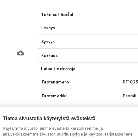
Tekniset tiedot
Leveys
Syvyys
cloud_download
Korkeus
Lataa tiedostoja
Tuotenumero
RT109
Tuotemerkki
Pedrali
Tietoa sivustolla käytetyistä evästeistä
Sinua saattaisi kiinnostaa myös
Käytämme sivustollamme evästeitä kerätäksemme ja
analysoidaksemme sivuston suorituskykyä ja käyttöä, tarjotaksemme