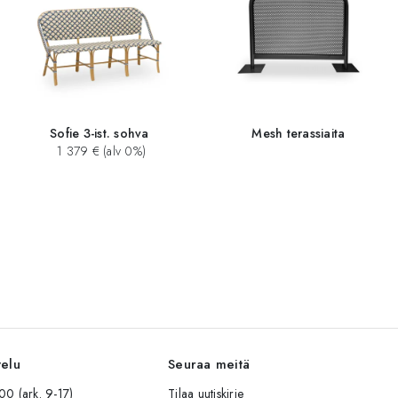
Sofie 3-ist. sohva
Mesh terassiaita
1 379 € (alv 0%)
velu
Seuraa meitä
0 (ark. 9-17)
Tilaa uutiskirje