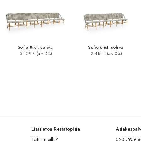
Sofie 8-ist. sohva
Sofie 6-ist. sohva
3 109 € (alv 0%)
2 415 € (alv 0%)
Lisätietoa Restatopista
Asiakaspal
Töihin meille?
020 7959 80