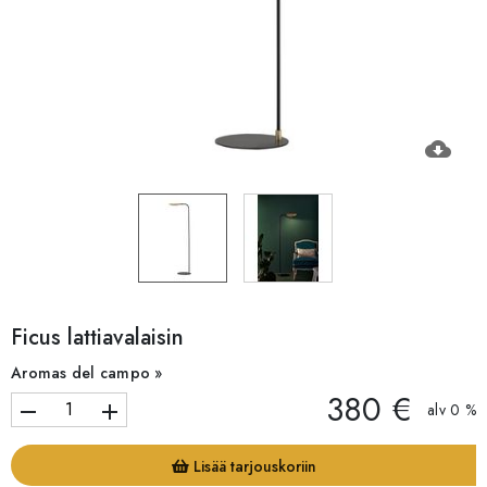
cloud_download
Ficus lattiavalaisin
Aromas del campo »
380 €
remove
add
alv 0 %
Lisää tarjouskoriin