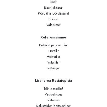
Tuolit
Baarijakkarat
Pöydät ja pöydänjalat
Sohvat
Valaisimet
Referenssimme
Kahvilat ja ravintolat
Hotellit
Hoivatilat
Yritystilat
Risteilijät
Lisätietoa Restatopista
Töihin meille?
Vastuullisuus
Rahoitus
Kalusteiden hoito-ohjeet