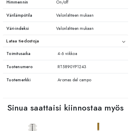
Himmennin
On/off
Värilämpötila
Valonlähteen mukaan
Väri-indeksi
Valonlähteen mukaan
Lataa tiedostoja
Toimitusaika
4-6 viikkoa
Tuotenumero
RT5890YP1243
Tuotemerkki
Aromas del campo
Sinua saattaisi kiinnostaa myös