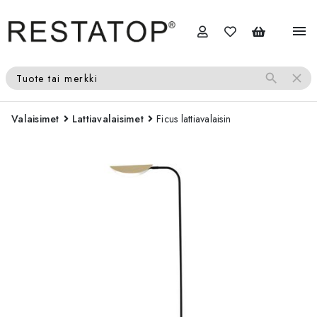
menu
search
close
Tuote tai merkki
Valaisimet
Lattiavalaisimet
Ficus lattiavalaisin