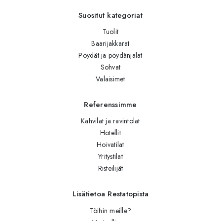
Suositut kategoriat
Tuolit
Baarijakkarat
Pöydät ja pöydänjalat
Sohvat
Valaisimet
Referenssimme
Kahvilat ja ravintolat
Hotellit
Hoivatilat
Yritystilat
Risteilijät
Lisätietoa Restatopista
Töihin meille?