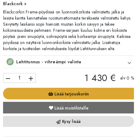
Blackcork »
Blackcorkin Frame-pöydissä on luonnonkorkista valmistettu jalka ja
lasista kantta kannattelee ruostumattomasta teräksestä valmistettu kehys.
Sävytetty lasikansi sopii hienosti mustan korkin sävyyn ja tekee
kokonaisuudesta pehmeän. Frame-sarjaan kuuluu kolme eri kokoista
pöytää: pieni sivupöytä, sohvapöytä sekä korkeampi sivupöytä. Kaikissa
pöydissä on näyttävä luonnonkorkista valmistettu jalka. Lisätietoja
korkista ja tuotteiden valmistuksesta löydät Lehtitunnuksen alta.
Lehtitunnus - vihreämpi valinta
1 430 €
remove
add
alv 0 %
Lisää tarjouskoriin
Lisää muistilistalle
Kysy lisää