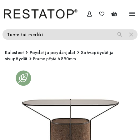
menu
search
close
Tuote tai merkki
Kalusteet
Pöydät ja pöydänjalat
Sohvapöydät ja
sivupöydät
Frame pöytä h.850mm