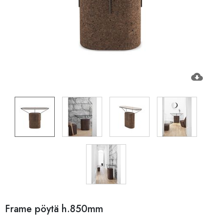
cloud_download
Frame pöytä h.850mm