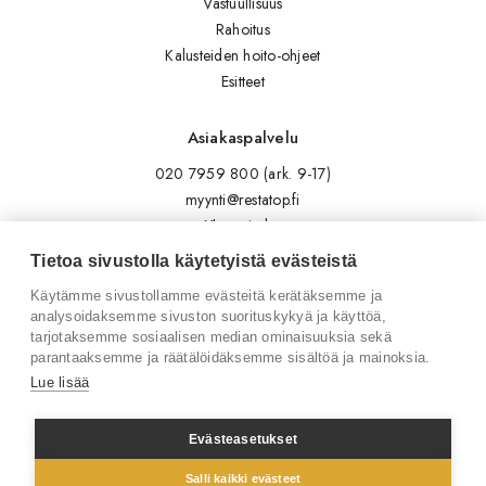
Vastuullisuus
Rahoitus
Kalusteiden hoito-ohjeet
Esitteet
Asiakaspalvelu
020 7959 800 (ark. 9-17)
myynti@restatop.fi
Yhteystiedot
Lähetä viesti
Tietoa sivustolla käytetyistä evästeistä
Käytämme sivustollamme evästeitä kerätäksemme ja
Seuraa meitä
analysoidaksemme sivuston suorituskykyä ja käyttöä,
tarjotaksemme sosiaalisen median ominaisuuksia sekä
Tilaa uutiskirje
parantaaksemme ja räätälöidäksemme sisältöä ja mainoksia.
Instagram
Lue lisää
LinkedIn
Facebook
Evästeasetukset
Salli kaikki evästeet