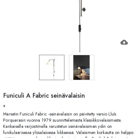
cloud_download
Funiculi A Fabric seinävalaisin
»
Marsetin Funiculi Fabric -seinävalaisin on päivitetty versio Lluís
Porquerasin vuonna 1979 suunnittelemasta klassikkovalaisimesta.
Kankaisella varjostimella varustetun seinävalaisimen ydin on
funikulaarisessa ylösalaisessa liikkeessä. Valaisimen korkeutta on helppo