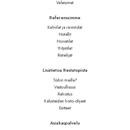
Valaisimet
Referenssimme
Kahvilat ja ravintolat
Hotellit
Hoivatilat
Yritystilat
Risteilijät
Lisätietoa Restatopista
Töihin meille?
Vastuullisuus
Rahoitus
Kalusteiden hoito-ohjeet
Esitteet
Asiakaspalvelu