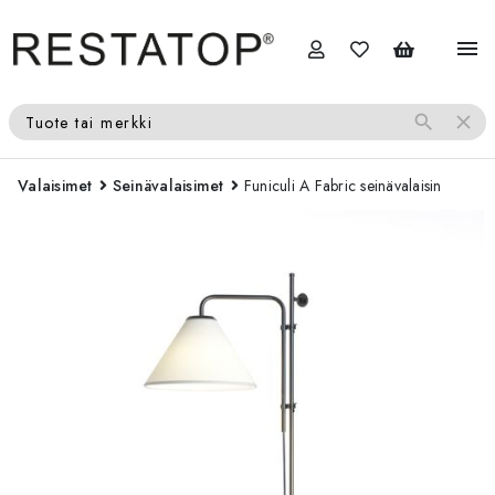
menu
search
close
Tuote tai merkki
Valaisimet
Seinävalaisimet
Funiculi A Fabric seinävalaisin