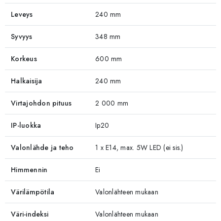
Leveys
240 mm
Syvyys
348 mm
Korkeus
600 mm
Halkaisija
240 mm
Virtajohdon pituus
2 000 mm
IP-luokka
Ip20
Valonlähde ja teho
1 x E14, max. 5W LED (ei sis.)
Himmennin
Ei
Värilämpötila
Valonlähteen mukaan
Väri-indeksi
Valonlähteen mukaan