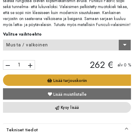
säätää rungossa olevan klipsimekanismin avulla. Funikuli Fabric sopii
sekä tunnelma- että lukuvaloksi. Valaisimen pelkistetty muotokieli takaa,
että se sopii niin klassiseen kuin moderniin sisustukseen. Kankainen
varjostin on saatavana valkoisena ja beigenä. Samaan sarjaan kuuluu
myös lattia- ja pöytävalaisin. Tutustu myös metallisiin Funiculi-valaisimiin!
Valitse vaihtoehto
Musta / valkoinen
262 €
remove
add
alv 0 %
Lisää tarjouskoriin
Lisää muistilistalle
Kysy lisää
Tekniset tiedot