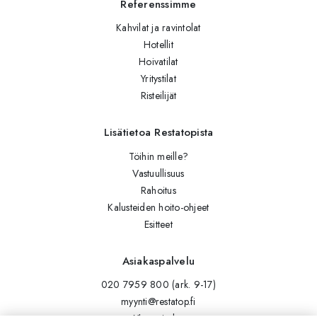
Referenssimme
Kahvilat ja ravintolat
Hotellit
Hoivatilat
Yritystilat
Risteilijät
Lisätietoa Restatopista
Töihin meille?
Vastuullisuus
Rahoitus
Kalusteiden hoito-ohjeet
Esitteet
Asiakaspalvelu
020 7959 800 (ark. 9-17)
myynti@restatop.fi