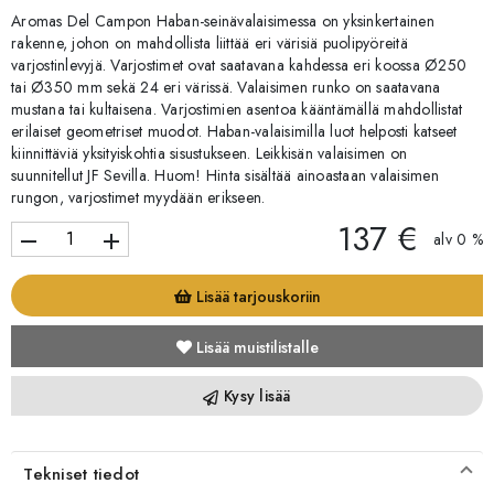
Aromas Del Campon Haban-seinävalaisimessa on yksinkertainen
rakenne, johon on mahdollista liittää eri värisiä puolipyöreitä
varjostinlevyjä. Varjostimet ovat saatavana kahdessa eri koossa Ø250
tai Ø350 mm sekä 24 eri värissä. Valaisimen runko on saatavana
mustana tai kultaisena. Varjostimien asentoa kääntämällä mahdollistat
erilaiset geometriset muodot. Haban-valaisimilla luot helposti katseet
kiinnittäviä yksityiskohtia sisustukseen. Leikkisän valaisimen on
suunnitellut JF Sevilla. Huom! Hinta sisältää ainoastaan valaisimen
rungon, varjostimet myydään erikseen.
137 €
remove
add
alv 0 %
Lisää tarjouskoriin
Lisää muistilistalle
Kysy lisää
Tekniset tiedot