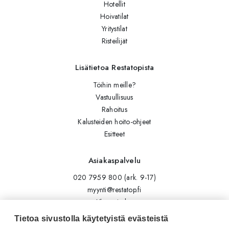
Hotellit
Hoivatilat
Yritystilat
Risteilijät
Lisätietoa Restatopista
Töihin meille?
Vastuullisuus
Rahoitus
Kalusteiden hoito-ohjeet
Esitteet
Asiakaspalvelu
020 7959 800 (ark. 9-17)
myynti@restatop.fi
Yhteystiedot
Lähetä viesti
Tietoa sivustolla käytetyistä evästeistä