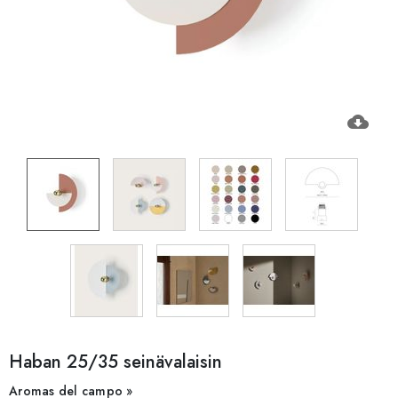
cloud_download
Haban 25/35 seinävalaisin
Aromas del campo »