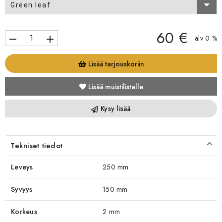
Green leaf
60 €
remove
add
alv 0 %
Lisää tarjouskoriin
Lisää muistilistalle
Kysy lisää
Tekniset tiedot
Leveys
250 mm
Syvyys
150 mm
Korkeus
2 mm