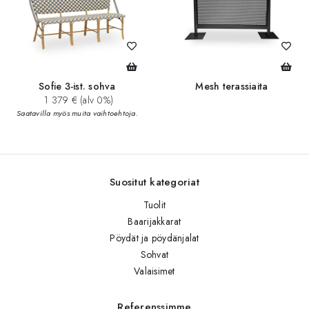
Sofie 3-ist. sohva
Mesh terassiaita
1 379 € (alv 0%)
Saatavilla myös muita vaihtoehtoja.
Suositut kategoriat
Tuolit
Baarijakkarat
Pöydät ja pöydänjalat
Sohvat
Valaisimet
Referenssimme