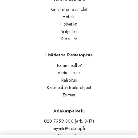
Kahvilat ja ravintolat
Hotellit
Hoivatilat
Yritystilat
Risteilijät
Lisätietoa Restatopista
Töihin meille?
Vastuullisuus
Rahoitus
Kalusteiden hoito-ohjeet
Esitteet
Asiakaspalvelu
020 7959 800 (ark. 9-17)
myynti@restatop.fi
Yhteystiedot