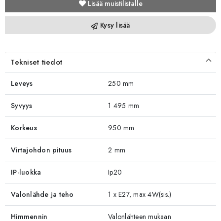
Lisää muistilistalle
Kysy lisää
Tekniset tiedot
Leveys
250 mm
Syvyys
1 495 mm
Korkeus
950 mm
Virtajohdon pituus
2 mm
IP-luokka
Ip20
Valonlähde ja teho
1 x E27, max 4W(sis.)
Himmennin
Valonlähteen mukaan