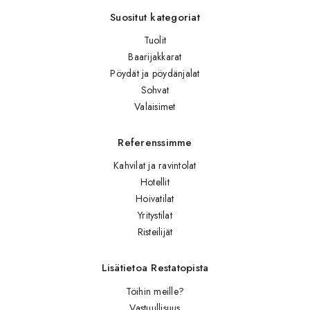
Suositut kategoriat
Tuolit
Baarijakkarat
Pöydät ja pöydänjalat
Sohvat
Valaisimet
Referenssimme
Kahvilat ja ravintolat
Hotellit
Hoivatilat
Yritystilat
Risteilijät
Lisätietoa Restatopista
Töihin meille?
Vastuullisuus