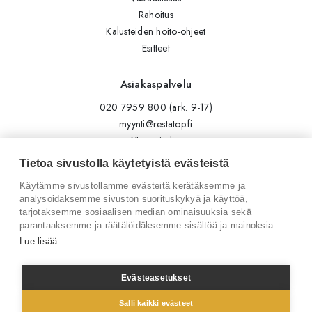
Rahoitus
Kalusteiden hoito-ohjeet
Esitteet
Asiakaspalvelu
020 7959 800 (ark. 9-17)
myynti@restatop.fi
Yhteystiedot
Lähetä viesti
Tietoa sivustolla käytetyistä evästeistä
Käytämme sivustollamme evästeitä kerätäksemme ja
Seuraa meitä
analysoidaksemme sivuston suorituskykyä ja käyttöä,
tarjotaksemme sosiaalisen median ominaisuuksia sekä
Tilaa uutiskirje
parantaaksemme ja räätälöidäksemme sisältöä ja mainoksia.
Instagram
Lue lisää
LinkedIn
Facebook
Evästeasetukset
Salli kaikki evästeet
© 2026 Restatop Oy