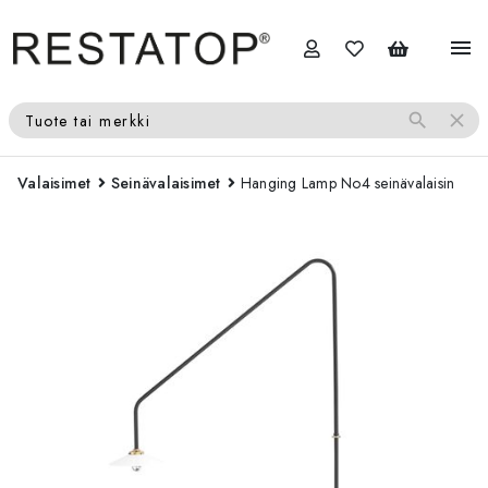
menu
search
close
Tuote tai merkki
Valaisimet
Seinävalaisimet
Hanging Lamp No4 seinävalaisin