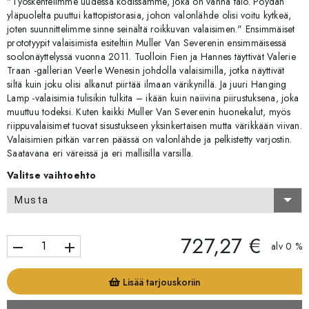
"Työskentelimme uudessa kodissamme, joka on vanha talo. Pöydän
yläpuolelta puuttui kattopistorasia, johon valonlähde olisi voitu kytkeä,
joten suunnittelimme sinne seinältä roikkuvan valaisimen." Ensimmäiset
prototyypit valaisimista esiteltiin Muller Van Severenin ensimmäisessä
soolonäyttelyssä vuonna 2011. Tuolloin Fien ja Hannes täyttivät Valerie
Traan -gallerian Veerle Wenesin johdolla valaisimilla, jotka näyttivät
siltä kuin joku olisi alkanut piirtää ilmaan värikynillä. Ja juuri Hanging
Lamp -valaisimia tulisikin tulkita – ikään kuin naiivina piirustuksena, joka
muuttuu todeksi. Kuten kaikki Muller Van Severenin huonekalut, myös
riippuvalaisimet tuovat sisustukseen yksinkertaisen mutta värikkään viivan.
Valaisimien pitkän varren päässä on valonlähde ja pelkistetty varjostin.
Saatavana eri väreissä ja eri mallisilla varsilla.
Valitse vaihtoehto
Musta
727,27 €
remove
add
alv 0 %
Lisää tarjouskoriin