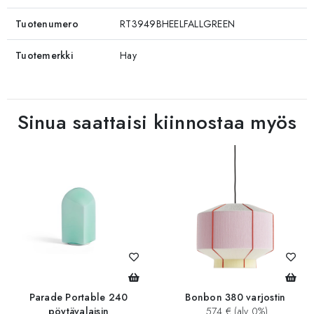
Tuotenumero
RT3949BHEELFALLGREEN
Tuotemerkki
Hay
Sinua saattaisi kiinnostaa myös
Parade Portable 240
Bonbon 380 varjostin
pöytävalaisin
574 € (alv 0%)