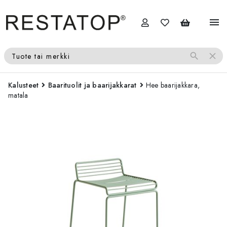
menu
search
close
Tuote tai merkki
Kalusteet
Baarituolit ja baarijakkarat
Hee baarijakkara,
matala