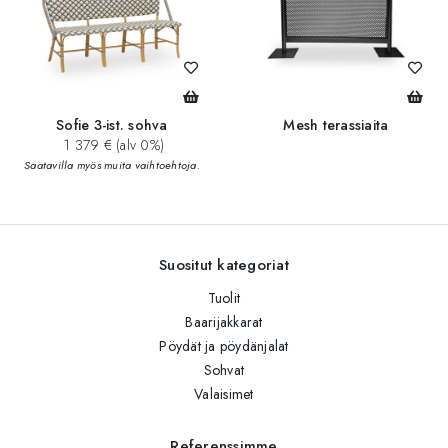
Sofie 3-ist. sohva
Mesh terassiaita
1 379 € (alv 0%)
Saatavilla myös muita vaihtoehtoja.
Suositut kategoriat
Tuolit
Baarijakkarat
Pöydät ja pöydänjalat
Sohvat
Valaisimet
Referenssimme