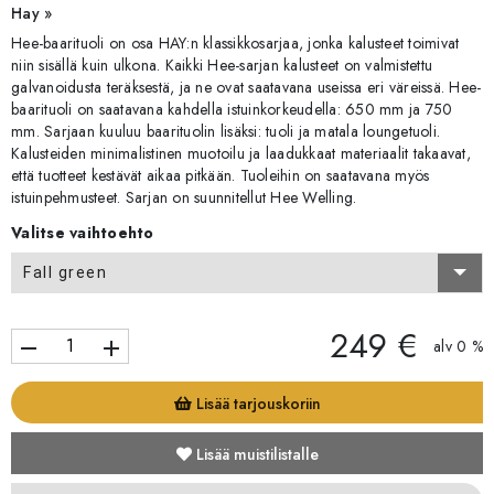
Hay »
Hee-baarituoli on osa HAY:n klassikkosarjaa, jonka kalusteet toimivat
niin sisällä kuin ulkona. Kaikki Hee-sarjan kalusteet on valmistettu
galvanoidusta teräksestä, ja ne ovat saatavana useissa eri väreissä. Hee-
baarituoli on saatavana kahdella istuinkorkeudella: 650 mm ja 750
mm. Sarjaan kuuluu baarituolin lisäksi: tuoli ja matala loungetuoli.
Kalusteiden minimalistinen muotoilu ja laadukkaat materiaalit takaavat,
että tuotteet kestävät aikaa pitkään. Tuoleihin on saatavana myös
istuinpehmusteet. Sarjan on suunnitellut Hee Welling.
Valitse vaihtoehto
Fall green
249 €
remove
add
alv 0 %
Lisää tarjouskoriin
Lisää muistilistalle