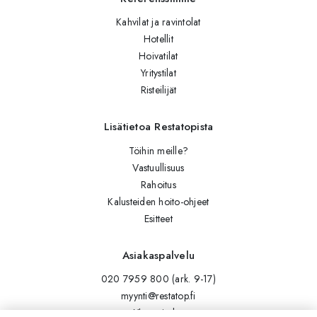
Kahvilat ja ravintolat
Hotellit
Hoivatilat
Yritystilat
Risteilijät
Lisätietoa Restatopista
Töihin meille?
Vastuullisuus
Rahoitus
Kalusteiden hoito-ohjeet
Esitteet
Asiakaspalvelu
020 7959 800 (ark. 9-17)
myynti@restatop.fi
Yhteystiedot