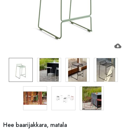
cloud_download
Hee baarijakkara, matala