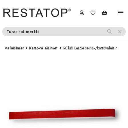
menu
search
close
Tuote tai merkki
Valaisimet
Kattovalaisimet
I-Club Large seinä-/kattovalaisin