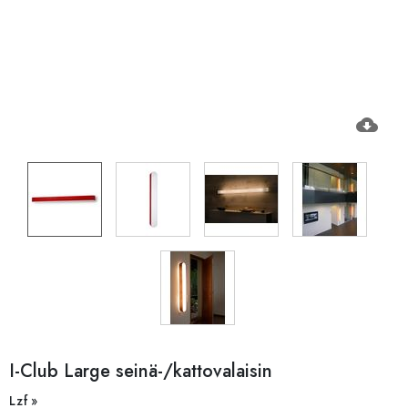
cloud_download
I-Club Large seinä-/kattovalaisin
Lzf »