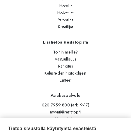
Hotellit
Hoivatilat
Yritystilat
Risteilijät
Lisätietoa Restatopista
Töihin meille?
Vastuullisuus
Rahoitus
Kalusteiden hoito-ohjeet
Esitteet
Asiakaspalvelu
020 7959 800 (ark. 9-17)
myynti@restatop.fi
Yhteystiedot
Lähetä viesti
Tietoa sivustolla käytetyistä evästeistä