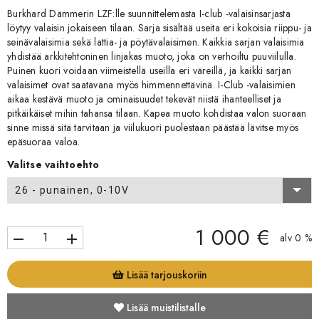
Burkhard Dämmerin LZF:lle suunnittelemasta I-club -valaisinsarjasta
löytyy valaisin jokaiseen tilaan. Sarja sisältää useita eri kokoisia riippu- ja
seinävalaisimia sekä lattia- ja pöytävalaisimen. Kaikkia sarjan valaisimia
yhdistää arkkitehtoninen linjakas muoto, joka on verhoiltu puuviilulla.
Puinen kuori voidaan viimeistellä useilla eri väreillä, ja kaikki sarjan
valaisimet ovat saatavana myös himmennettävinä. I-Club -valaisimien
aikaa kestävä muoto ja ominaisuudet tekevät niistä ihanteelliset ja
pitkäikäiset mihin tahansa tilaan. Kapea muoto kohdistaa valon suoraan
sinne missä sitä tarvitaan ja viilukuori puolestaan päästää lävitse myös
epäsuoraa valoa.
Valitse vaihtoehto
26 - punainen, 0-10V
1 000 €
remove
add
alv 0 %
Lisää tarjouskoriin
Lisää muistilistalle