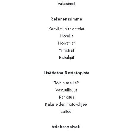
Valaisimet
Referenssimme
Kahvilat ja ravintolat
Hotellit
Hoivatilat
Yritystilat
Risteilijät
Lisätietoa Restatopista
Töihin meille?
Vastuullisuus
Rahoitus
Kalusteiden hoito-ohjeet
Esitteet
Asiakaspalvelu