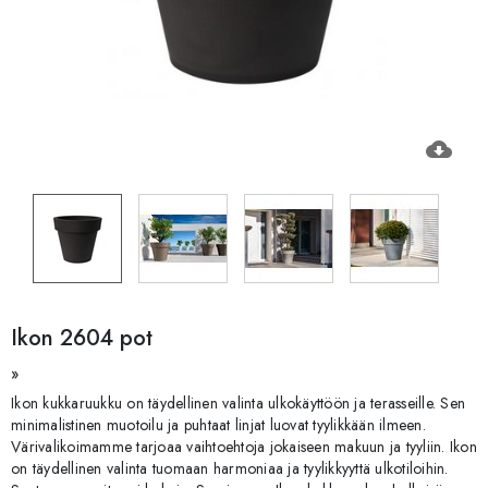
cloud_download
Ikon 2604 pot
»
Ikon kukkaruukku on täydellinen valinta ulkokäyttöön ja terasseille. Sen
minimalistinen muotoilu ja puhtaat linjat luovat tyylikkään ilmeen.
Värivalikoimamme tarjoaa vaihtoehtoja jokaiseen makuun ja tyyliin. Ikon
on täydellinen valinta tuomaan harmoniaa ja tyylikkyyttä ulkotiloihin.