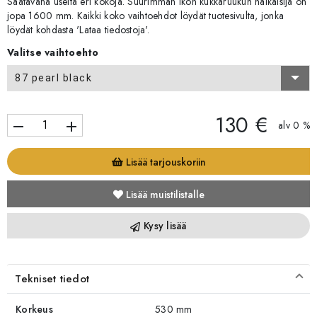
Saatavana useita eri kokoja. Suurimman Ikon kukkaruukun halkaisija on
jopa 1600 mm. Kaikki koko vaihtoehdot löydät tuotesivulta, jonka
löydät kohdasta 'Lataa tiedostoja'.
Valitse vaihtoehto
87 pearl black
130 €
remove
add
alv 0 %
Lisää tarjouskoriin
Lisää muistilistalle
Kysy lisää
Tekniset tiedot
Korkeus
530 mm