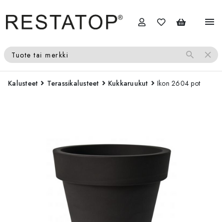
menu
search
close
Tuote tai merkki
Kalusteet
Terassikalusteet
Kukkaruukut
Ikon 2604 pot