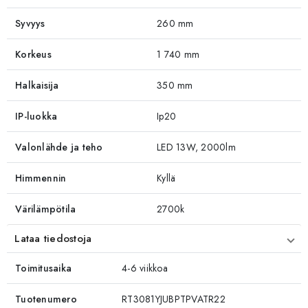
Syvyys
260 mm
Korkeus
1 740 mm
Halkaisija
350 mm
IP-luokka
Ip20
Valonlähde ja teho
LED 13W, 2000lm
Himmennin
Kyllä
Värilämpötila
2700k
Lataa tiedostoja
Toimitusaika
4-6 viikkoa
Tuotenumero
RT3081YJUBPTPVATR22