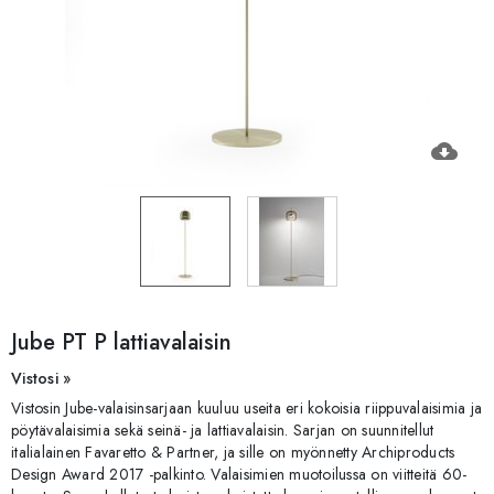
cloud_download
Jube PT P lattiavalaisin
Vistosi »
Vistosin Jube-valaisinsarjaan kuuluu useita eri kokoisia riippuvalaisimia ja
pöytävalaisimia sekä seinä- ja lattiavalaisin. Sarjan on suunnitellut
italialainen Favaretto & Partner, ja sille on myönnetty Archiproducts
Design Award 2017 -palkinto. Valaisimien muotoilussa on viitteitä 60-