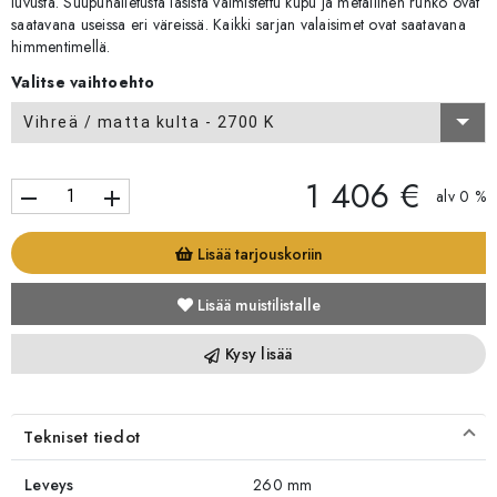
luvusta. Suupuhalletusta lasista valmistettu kupu ja metallinen runko ovat
saatavana useissa eri väreissä. Kaikki sarjan valaisimet ovat saatavana
himmentimellä.
Valitse vaihtoehto
Vihreä / matta kulta - 2700 K
1 406 €
remove
add
alv 0 %
Lisää tarjouskoriin
Lisää muistilistalle
Kysy lisää
Tekniset tiedot
Leveys
260 mm