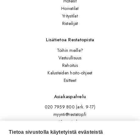
Hotellit
Hoivatilat
Yritystilat
Risteilijät
Lisätietoa Restatopista
Töihin meille?
Vastuullisuus
Rahoitus
Kalusteiden hoito-ohjeet
Esitteet
Asiakaspalvelu
020 7959 800 (ark. 9-17)
myynti@restatop.fi
Yhteystiedot
Lähetä viesti
Tietoa sivustolla käytetyistä evästeistä