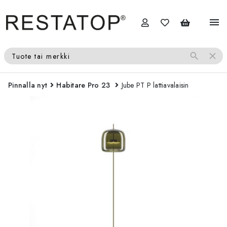
menu
search
close
Tuote tai merkki
Pinnalla nyt
Habitare Pro 23
Jube PT P lattiavalaisin